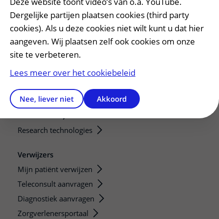
Deze website toont video’s van o.a. YouTube.
Onderwijs en onderzoek
Dergelijke partijen plaatsen cookies (third party
cookies). Als u deze cookies niet wilt kunt u dat hier
Onze opleidingen
aangeven. Wij plaatsen zelf ook cookies om onze
De Nieuwe Utrechtse School
site te verbeteren.
Stage en opleidingsplaatsen
Research
Lees meer over het cookiebeleid
Strategic programs
Nee, liever niet
Akkoord
Research groups
Researchers
Research technologies
Verwijzers
Mijn patiënt verwijzen
Teleconsult aanvragen
Diagnostiek aanvragen
Zorgverlenersportaal