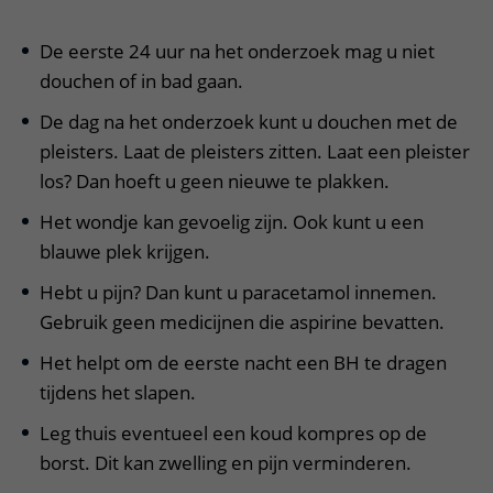
Meer UMC Utrecht
Onderzoeken en diagnostiek
Bloedprikken
Faciliteiten en voorzieningen
Route naar het ziekenhuis
Teleconsult aanvragen
Het Wilhelmina Kinderziekenhuis
Over UMC Utrecht
De eerste 24 uur na het onderzoek mag u niet
Wachttijden
Bezoekregels
Parkeren
Diagnostiek aanvragen
douchen of in bad gaan.
Research
Bezoektijden
Kwaliteit en veiligheid
Wegwijs in het ziekenhuis
Zorgverlenersportaal
De dag na het onderzoek kunt u douchen met de
Onderwijs
Wijzigen patiëntgegevens
Contact met polikliniek
pleisters. Laat de pleisters zitten. Laat een pleister
Mijn UMC Utrecht patiëntportaal
Werken bij het UMC Utrecht
los? Dan hoeft u geen nieuwe te plakken.
Contact met verpleegafdeling
Het wondje kan gevoelig zijn. Ook kunt u een
Het Wilhelmina Kinderziekenhuis
blauwe plek krijgen.
Hebt u pijn? Dan kunt u paracetamol innemen.
Gebruik geen medicijnen die aspirine bevatten.
Het helpt om de eerste nacht een BH te dragen
tijdens het slapen.
Leg thuis eventueel een koud kompres op de
borst. Dit kan zwelling en pijn verminderen.