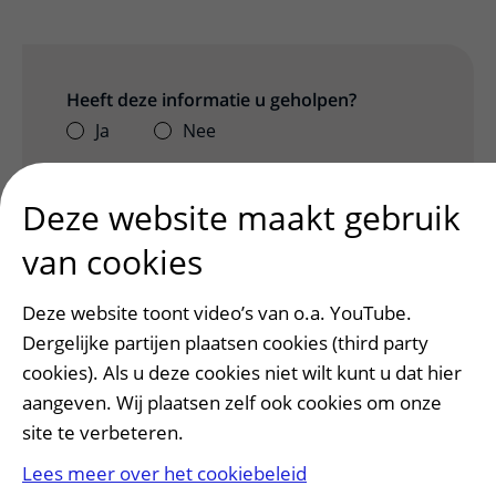
Heeft deze informatie u geholpen?
Ja
Nee
Deze website maakt gebruik
van cookies
Deze website toont video’s van o.a. YouTube.
Dergelijke partijen plaatsen cookies (third party
cookies). Als u deze cookies niet wilt kunt u dat hier
aangeven. Wij plaatsen zelf ook cookies om onze
Patiënt en bezoek
site te verbeteren.
Afspraak maken of wijzigen
Lees meer over het cookiebeleid
Voorbereiden op uw afspraak