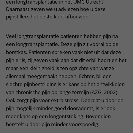
Meer UMC Utrecht
Onderzoeken en diagnostiek
een longtransplantatie in het UMC Utrecht.
Bloedprikken
Faciliteiten en voorzieningen
Route naar het ziekenhuis
Teleconsult aanvragen
Daarnaast geven we u adviezen hoe u deze
Het Wilhelmina Kinderziekenhuis
Over UMC Utrecht
Wachttijden
Bezoekregels
pijnstillers het beste kunt afbouwen.
Parkeren
Diagnostiek aanvragen
Research
Bezoektijden
Kwaliteit en veiligheid
Wegwijs in het ziekenhuis
Zorgverlenersportaal
Onderwijs
Wijzigen patiëntgegevens
Veel longtransplantatie patiënten hebben pijn na
Contact met polikliniek
een longtransplantatie. Deze pijn zit vooral op de
Mijn UMC Utrecht patiëntportaal
Werken bij het UMC Utrecht
Contact met verpleegafdeling
borstkas. Patiënten spreken vaak niet uit dat deze
pijn er is, zij geven vaak aan dat dit erbij hoort en het
Het Wilhelmina Kinderziekenhuis
maar een kleinigheid is ten opzichte van wat ze
allemaal meegemaakt hebben. Echter, bij een
slechte pijnbestrijding is er kans op het ontwikkelen
van chronische pijn op lange termijn (AZG, 2002).
Ook zorgt pijn voor extra stress. Doordat u door de
pijn mogelijk minder goed doorademt, is er ook
meer kans op een longontsteking. Bovendien
herstelt u door pijn minder voorspoedig.