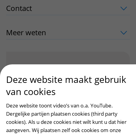
Contact
uitklapper, klik om te openen
Meer weten
uitklapper, klik om te ope
Heeft deze informatie u geholpen?
Ja
Nee
Deze website maakt gebruik
van cookies
Deze website toont video’s van o.a. YouTube.
Dergelijke partijen plaatsen cookies (third party
cookies). Als u deze cookies niet wilt kunt u dat hier
aangeven. Wij plaatsen zelf ook cookies om onze