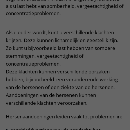
Meer UMC Utrecht
Onderzoeken en diagnostiek
Bloedprikken
Faciliteiten en voorzieningen
als u last hebt van somberheid, vergeetachtigheid of
Route naar het ziekenhuis
Teleconsult aanvragen
Het Wilhelmina Kinderziekenhuis
Over UMC Utrecht
concentratieproblemen.
Wachttijden
Bezoekregels
Parkeren
Diagnostiek aanvragen
Research
Bezoektijden
Kwaliteit en veiligheid
Wegwijs in het ziekenhuis
Zorgverlenersportaal
Als u ouder wordt, kunt u verschillende klachten
Onderwijs
Wijzigen patiëntgegevens
Contact met polikliniek
krijgen. Deze kunnen lichamelijk en geestelijk zijn.
Mijn UMC Utrecht patiëntportaal
Werken bij het UMC Utrecht
Zo kunt u bijvoorbeeld last hebben van sombere
Contact met verpleegafdeling
stemmingen, vergeetachtigheid of
Het Wilhelmina Kinderziekenhuis
concentratieproblemen.
Deze klachten kunnen verschillende oorzaken
hebben, bijvoorbeeld een veranderende werking
van de hersenen of een ziekte van de hersenen.
Aandoeningen van de hersenen kunnen
verschillende klachten veroorzaken.
Hersenaandoeningen leiden vaak tot problemen in: