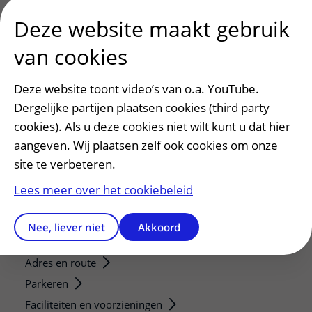
Research groups
Deze website maakt gebruik
Researchers
Research technologies
van cookies
Verwijzers
Deze website toont video’s van o.a. YouTube.
Mijn patiënt verwijzen
Dergelijke partijen plaatsen cookies (third party
Teleconsult aanvragen
cookies). Als u deze cookies niet wilt kunt u dat hier
aangeven. Wij plaatsen zelf ook cookies om onze
Diagnostiek aanvragen
site te verbeteren.
Zorgverlenersportaal
Lees meer over het cookiebeleid
Service, contact en faciliteiten
Contact
Nee, liever niet
Akkoord
Wat is uw ervaring met het UMC Utrecht?
Adres en route
Parkeren
Faciliteiten en voorzieningen