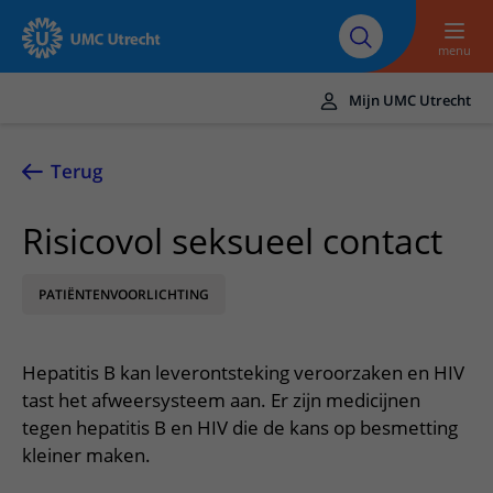
Naar hoofdinhoud
Over UMC
Werken bij het UMC
Research
Onderwijs
Utrecht
Utrecht
menu
Mijn UMC Utrecht
Translate
UMC Utrecht
Terug
Home
Risicovol seksueel contact
Zorg en behandeling
PATIËNTENVOORLICHTING
Ziekten en aandoeningen
Afspraak en opname
Behandelingen
Afspraak maken of wijzigen
In het ziekenhuis
Hepatitis B kan leverontsteking veroorzaken en HIV
Poliklinieken
Bezoek aan de polikliniek
Op bezoek in het UMC Utrecht
Contact en route
tast het afweersysteem aan. Er zijn medicijnen
Verpleegafdelingen
Opname in het ziekenhuis
tegen hepatitis B en HIV die de kans op besmetting
Apotheek
Spoed
Verwijzers
kleiner maken.
Onze zorgverleners
Voorbereiding op uw afspraak
Winkels en restaurants
Contactgegevens
Patiënt verwijzen