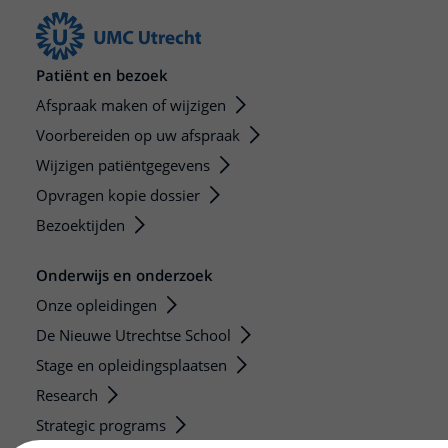
Patiënt en bezoek
Afspraak maken of wijzigen
Voorbereiden op uw afspraak
Wijzigen patiëntgegevens
Opvragen kopie dossier
Bezoektijden
Onderwijs en onderzoek
Onze opleidingen
De Nieuwe Utrechtse School
Stage en opleidingsplaatsen
Research
Strategic programs