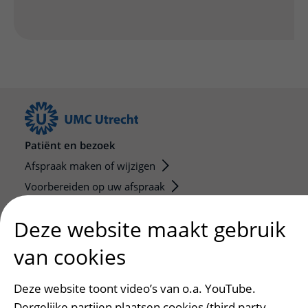
Patiënt en bezoek
Afspraak maken of wijzigen
Voorbereiden op uw afspraak
Wijzigen patiëntgegevens
Deze website maakt gebruik
Opvragen kopie dossier
Bezoektijden
van cookies
Onderwijs en onderzoek
Deze website toont video’s van o.a. YouTube.
Onze opleidingen
Dergelijke partijen plaatsen cookies (third party