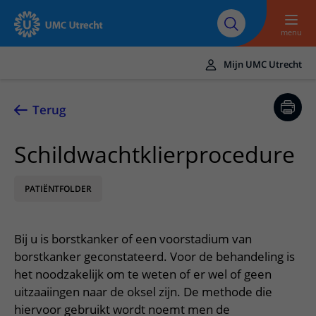
Naar hoofdinhoud
Over UMC
Werken bij het UMC
Research
Onderwijs
Utrecht
Utrecht
menu
Mijn UMC Utrecht
Translate
UMC Utrecht
Terug
Home
Schildwachtklierprocedure
Zorg en behandeling
PATIËNTFOLDER
Ziekten en aandoeningen
Afspraak en opname
Behandelingen
Afspraak maken of wijzigen
In het ziekenhuis
Bij u is borstkanker of een voorstadium van
Poliklinieken
Bezoek aan de polikliniek
Op bezoek in het UMC Utrecht
Contact en route
borstkanker geconstateerd. Voor de behandeling is
Verpleegafdelingen
Opname in het ziekenhuis
het noodzakelijk om te weten of er wel of geen
Apotheek
Spoed
Verwijzers
uitzaaiingen naar de oksel zijn. De methode die
Onze zorgverleners
Voorbereiding op uw afspraak
Winkels en restaurants
Contactgegevens
hiervoor gebruikt wordt noemt men de
Patiënt verwijzen