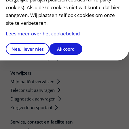
De Nieuwe Utrechtse School
cookies). Als u deze cookies niet wilt kunt u dat hier
aangeven. Wij plaatsen zelf ook cookies om onze
Stage en opleidingsplaatsen
site te verbeteren.
Research
Strategic programs
Lees meer over het cookiebeleid
Research groups
Nee, liever niet
Akkoord
Researchers
Research technologies
Verwijzers
Mijn patiënt verwijzen
Teleconsult aanvragen
Diagnostiek aanvragen
Zorgverlenersportaal
Service, contact en faciliteiten