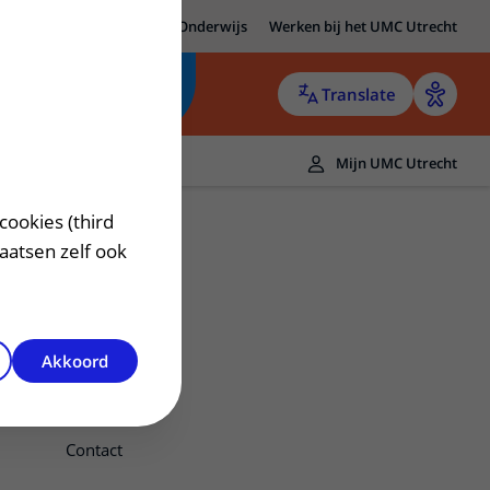
MC Utrecht
Research
Onderwijs
Werken bij het UMC Utrecht
Translate
Mijn UMC Utrecht
cookies (third
laatsen zelf ook
Akkoord
Contact