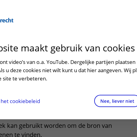
Over U
site maakt gebruik van cookies
n het ziekenhuis
Contact en route
Verwijzers
n
p bezoek in het UMC Utrecht
Mijn UMC Utrecht
Spoed
Patiënt verwijzen
nt video’s van o.a. YouTube. Dergelijke partijen plaatsen 
patiëntportaal
nderzoek voor
Als u deze cookies niet wilt kunt u dat hier aangeven. Wij p
potheek
Contactgegevens
Teleconsult aanvragen
 site te verbeteren.
e
inkels en restaurants
Route naar het ziekenhuis
Diagnostiek aanvragen
raak
ciliteiten en voorzieningen
Parkeren
Zorgverlenersportaal
het cookiebeleid
Nee, liever niet
ezoekregels
Wegwijs in het ziekenhuis
ek kan gebruikt worden om de bron van
aliteit en veiligheid
Contact met polikliniek
senen te vinden.