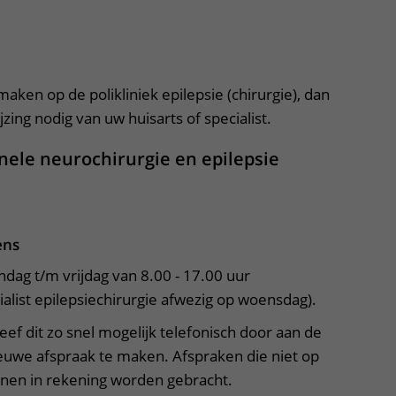
Contact met verpleegafdeling
apper, klik om te openen
Het Wilhelmina
Kinderziekenhuis
maken op de polikliniek epilepsie (chirurgie), dan
zing nodig van uw huisarts of specialist.
onele neurochirurgie en epilepsie
ens
dag t/m vrijdag van 8.00 - 17.00 uur
alist epilepsiechirurgie afwezig op woensdag).
ef dit zo snel mogelijk telefonisch door aan de
ieuwe afspraak te maken. Afspraken die niet op
unnen in rekening worden gebracht.