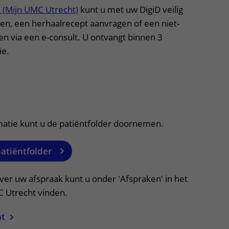
l (Mijn UMC Utrecht)
kunt u met uw DigiD veilig
ien, een herhaalrecept aanvragen of een niet-
en via een e-consult. U ontvangt binnen 3
ie.
itklapper, klik om te openen
matie kunt u de patiëntfolder doornemen.
patiëntfolder
ver uw afspraak kunt u onder 'Afspraken' in het
C Utrecht vinden.
ht