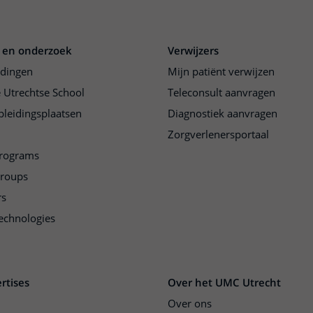
 en onderzoek
Verwijzers
idingen
Mijn patiënt verwijzen
 Utrechtse School
Teleconsult aanvragen
pleidingsplaatsen
Diagnostiek aanvragen
Zorgverlenersportaal
programs
groups
rs
echnologies
rtises
Over het UMC Utrecht
Over ons