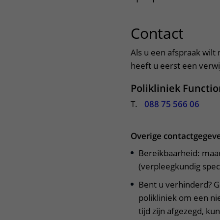
Het Wilhelmina
Bezoektijden
Kinderziekenhuis
Contact
uitkl
Wijzigen patiëntgegevens
Als u een afspraak wilt 
heeft u eerst een verwij
Polikliniek Functi
T.
088 75 566 06
Overige contactgegev
Bereikbaarheid: maan
(verpleegkundig speci
Bent u verhinderd? Ge
polikliniek om een n
tijd zijn afgezegd, k