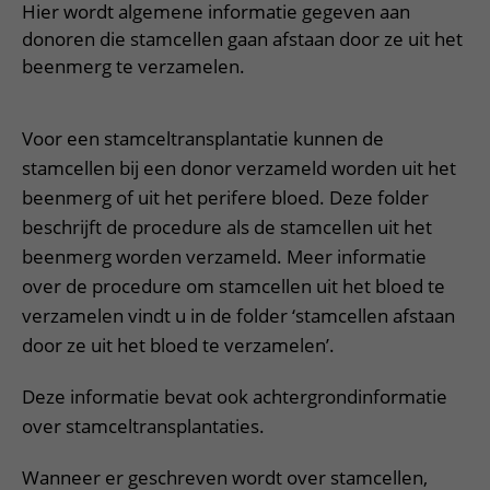
Meer UMC Utrecht
Onderzoeken en diagnostiek
Hier wordt algemene informatie gegeven aan
Bloedprikken
Faciliteiten en voorzieningen
Route naar het ziekenhuis
Teleconsult aanvragen
donoren die stamcellen gaan afstaan door ze uit het
Het Wilhelmina Kinderziekenhuis
Over UMC Utrecht
Wachttijden
Bezoekregels
Parkeren
beenmerg te verzamelen.
Diagnostiek aanvragen
Research
Bezoektijden
Kwaliteit en veiligheid
Wegwijs in het ziekenhuis
Zorgverlenersportaal
Onderwijs
Wijzigen patiëntgegevens
Voor een stamceltransplantatie kunnen de
Contact met polikliniek
stamcellen bij een donor verzameld worden uit het
Mijn UMC Utrecht patiëntportaal
Werken bij het UMC Utrecht
Contact met verpleegafdeling
beenmerg of uit het perifere bloed. Deze folder
Het Wilhelmina Kinderziekenhuis
beschrijft de procedure als de stamcellen uit het
beenmerg worden verzameld. Meer informatie
over de procedure om stamcellen uit het bloed te
verzamelen vindt u in de folder ‘stamcellen afstaan
door ze uit het bloed te verzamelen’.
Deze informatie bevat ook achtergrondinformatie
over stamceltransplantaties.
Wanneer er geschreven wordt over stamcellen,