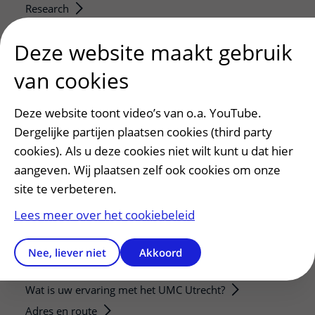
Research
Strategic programs
Deze website maakt gebruik
Research groups
Researchers
van cookies
Research technologies
Deze website toont video’s van o.a. YouTube.
Verwijzers
Dergelijke partijen plaatsen cookies (third party
Mijn patiënt verwijzen
cookies). Als u deze cookies niet wilt kunt u dat hier
aangeven. Wij plaatsen zelf ook cookies om onze
Teleconsult aanvragen
site te verbeteren.
Diagnostiek aanvragen
Zorgverlenersportaal
Lees meer over het cookiebeleid
Service, contact en faciliteiten
Nee, liever niet
Akkoord
Contact
Wat is uw ervaring met het UMC Utrecht?
Adres en route