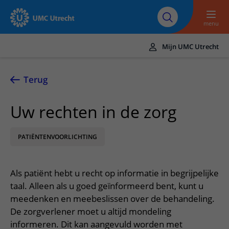
Naar hoofdinhoud
Over UMC
Werken bij het UMC
Research
Onderwijs
Utrecht
Utrecht
menu
Mijn UMC Utrecht
Translate
UMC Utrecht
Terug
Home
Uw rechten in de zorg
Zorg en behandeling
PATIËNTENVOORLICHTING
Ziekten en aandoeningen
Afspraak en opname
Behandelingen
Afspraak maken of wijzigen
In het ziekenhuis
Als patiënt hebt u recht op informatie in begrijpelijke
Poliklinieken
Bezoek aan de polikliniek
Op bezoek in het UMC Utrecht
Contact en route
taal. Alleen als u goed geïnformeerd bent, kunt u
Verpleegafdelingen
Opname in het ziekenhuis
meedenken en meebeslissen over de behandeling.
Apotheek
Spoed
Verwijzers
De zorgverlener moet u altijd mondeling
Onze zorgverleners
Voorbereiding op uw afspraak
Winkels en restaurants
Contactgegevens
informeren. Dit kan aangevuld worden met
Patiënt verwijzen