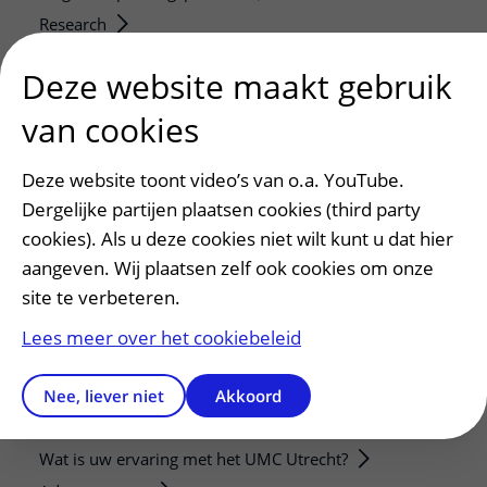
Research
Strategic programs
Deze website maakt gebruik
Research groups
van cookies
Researchers
Research technologies
Deze website toont video’s van o.a. YouTube.
Dergelijke partijen plaatsen cookies (third party
Verwijzers
cookies). Als u deze cookies niet wilt kunt u dat hier
Mijn patiënt verwijzen
aangeven. Wij plaatsen zelf ook cookies om onze
Teleconsult aanvragen
site te verbeteren.
Diagnostiek aanvragen
Lees meer over het cookiebeleid
Zorgverlenersportaal
Service, contact en faciliteiten
Nee, liever niet
Akkoord
Contact
Wat is uw ervaring met het UMC Utrecht?