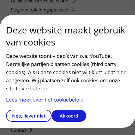
De Nieuwe Utrechtse School
Stage en opleidingsplaatsen
Research
Deze website maakt gebruik
Strategic programs
Research groups
van cookies
Researchers
Research technologies
Deze website toont video’s van o.a. YouTube.
Dergelijke partijen plaatsen cookies (third party
Verwijzers
cookies). Als u deze cookies niet wilt kunt u dat hier
Mijn patiënt verwijzen
aangeven. Wij plaatsen zelf ook cookies om onze
site te verbeteren.
Teleconsult aanvragen
Diagnostiek aanvragen
Lees meer over het cookiebeleid
Zorgverlenersportaal
Nee, liever niet
Akkoord
Service, contact en faciliteiten
Contact