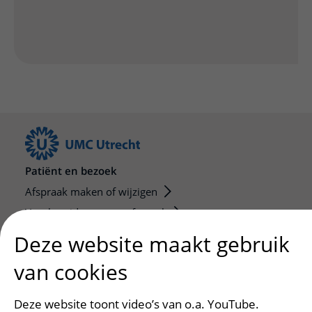
Patiënt en bezoek
Afspraak maken of wijzigen
Voorbereiden op uw afspraak
Wijzigen patiëntgegevens
Deze website maakt gebruik
Opvragen kopie dossier
van cookies
Bezoektijden
Deze website toont video’s van o.a. YouTube.
Onderwijs en onderzoek