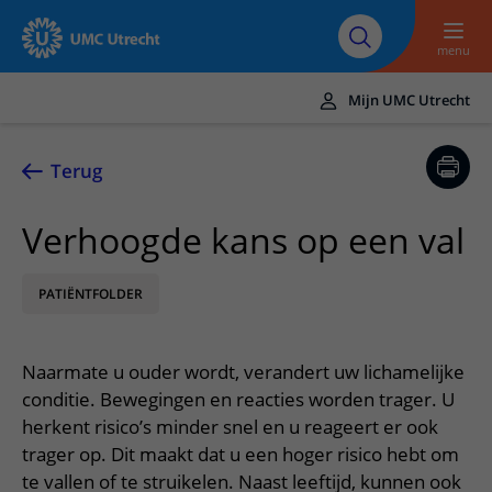
Naar hoofdinhoud
Over UMC
Werken bij het UMC
Research
Onderwijs
Utrecht
Utrecht
menu
Mijn UMC Utrecht
Translate
UMC Utrecht
Terug
Home
Verhoogde kans op een val
Zorg en behandeling
PATIËNTFOLDER
Ziekten en aandoeningen
Afspraak en opname
Behandelingen
Afspraak maken of wijzigen
In het ziekenhuis
Naarmate u ouder wordt, verandert uw lichamelijke
Poliklinieken
Bezoek aan de polikliniek
Op bezoek in het UMC Utrecht
Contact en route
conditie. Bewegingen en reacties worden trager. U
Verpleegafdelingen
Opname in het ziekenhuis
herkent risico’s minder snel en u reageert er ook
Apotheek
Spoed
Verwijzers
trager op. Dit maakt dat u een hoger risico hebt om
Onze zorgverleners
Voorbereiding op uw afspraak
Winkels en restaurants
Contactgegevens
te vallen of te struikelen. Naast leeftijd, kunnen ook
Patiënt verwijzen