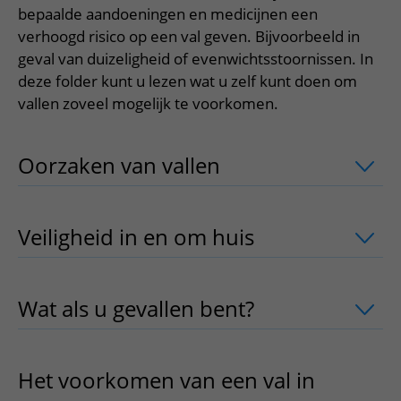
Meer UMC Utrecht
Onderzoeken en diagnostiek
Bloedprikken
bepaalde aandoeningen en medicijnen een
Faciliteiten en voorzieningen
Route naar het ziekenhuis
Teleconsult aanvragen
verhoogd risico op een val geven. Bijvoorbeeld in
Het Wilhelmina Kinderziekenhuis
Over UMC Utrecht
Wachttijden
Bezoekregels
Parkeren
Diagnostiek aanvragen
geval van duizeligheid of evenwichtsstoornissen. In
Research
Bezoektijden
Kwaliteit en veiligheid
deze folder kunt u lezen wat u zelf kunt doen om
Wegwijs in het ziekenhuis
Zorgverlenersportaal
vallen zoveel mogelijk te voorkomen.
Onderwijs
Wijzigen patiëntgegevens
Contact met polikliniek
Mijn UMC Utrecht patiëntportaal
Werken bij het UMC Utrecht
Contact met verpleegafdeling
Oorzaken van vallen
uitklapper, klik 
Het Wilhelmina Kinderziekenhuis
Veiligheid in en om huis
uitklapper, kl
Wat als u gevallen bent?
uitklapper, kl
Het voorkomen van een val in