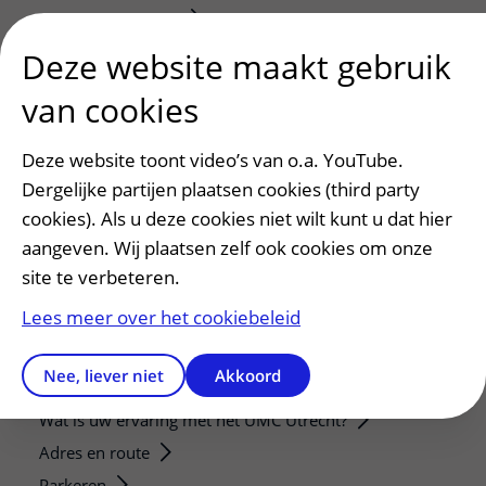
Strategic programs
Research groups
Deze website maakt gebruik
Researchers
van cookies
Research technologies
Deze website toont video’s van o.a. YouTube.
Verwijzers
Dergelijke partijen plaatsen cookies (third party
Mijn patiënt verwijzen
cookies). Als u deze cookies niet wilt kunt u dat hier
Teleconsult aanvragen
aangeven. Wij plaatsen zelf ook cookies om onze
Diagnostiek aanvragen
site te verbeteren.
Zorgverlenersportaal
Lees meer over het cookiebeleid
Service, contact en faciliteiten
Nee, liever niet
Akkoord
Contact
Wat is uw ervaring met het UMC Utrecht?
Adres en route
Parkeren