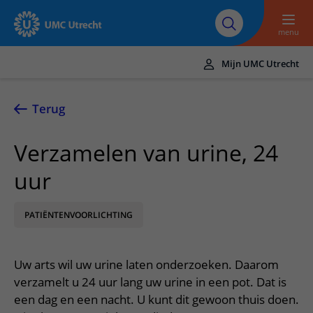
Naar hoofdinhoud
Over UMC
Werken bij het UMC
Research
Onderwijs
Utrecht
Utrecht
menu
Mijn UMC Utrecht
Translate
UMC Utrecht
Terug
Home
Verzamelen van urine, 24
Zorg en behandeling
uur
Ziekten en aandoeningen
Afspraak en opname
Behandelingen
PATIËNTENVOORLICHTING
Afspraak maken of wijzigen
In het ziekenhuis
Poliklinieken
Bezoek aan de polikliniek
Op bezoek in het UMC Utrecht
Contact en route
Uw arts wil uw urine laten onderzoeken. Daarom
Verpleegafdelingen
Opname in het ziekenhuis
Apotheek
Spoed
verzamelt u 24 uur lang uw urine in een pot. Dat is
Verwijzers
Onze zorgverleners
Voorbereiding op uw afspraak
een dag en een nacht. U kunt dit gewoon thuis doen.
Winkels en restaurants
Contactgegevens
Patiënt verwijzen