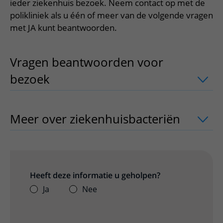
Meer UMC Utrecht
Onderzoeken en diagnostiek
ieder ziekenhuis bezoek. Neem contact op met de
Bloedprikken
Faciliteiten en voorzieningen
Route naar het ziekenhuis
Teleconsult aanvragen
polikliniek als u één of meer van de volgende vragen
Het Wilhelmina Kinderziekenhuis
Over UMC Utrecht
Wachttijden
Bezoekregels
met JA kunt beantwoorden.
Parkeren
Diagnostiek aanvragen
Research
Bezoektijden
Kwaliteit en veiligheid
Wegwijs in het ziekenhuis
Zorgverlenersportaal
Onderwijs
Wijzigen patiëntgegevens
Vragen beantwoorden voor
Contact met polikliniek
bezoek
uitklapper, klik om te openen
Mijn UMC Utrecht patiëntportaal
Werken bij het UMC Utrecht
Contact met verpleegafdeling
Het Wilhelmina Kinderziekenhuis
Meer over ziekenhuisbacteriën
uitklap
Heeft deze informatie u geholpen?
Ja
Nee