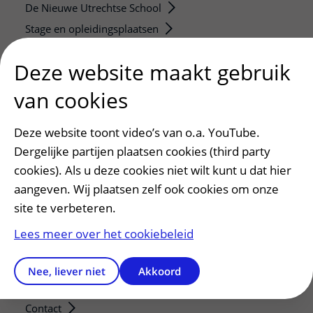
De Nieuwe Utrechtse School
Stage en opleidingsplaatsen
Research
Deze website maakt gebruik
Strategic programs
Research groups
van cookies
Researchers
Deze website toont video’s van o.a. YouTube.
Research technologies
Dergelijke partijen plaatsen cookies (third party
Verwijzers
cookies). Als u deze cookies niet wilt kunt u dat hier
aangeven. Wij plaatsen zelf ook cookies om onze
Mijn patiënt verwijzen
site te verbeteren.
Teleconsult aanvragen
Diagnostiek aanvragen
Lees meer over het cookiebeleid
Zorgverlenersportaal
Nee, liever niet
Akkoord
Service, contact en faciliteiten
Contact