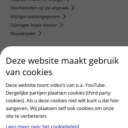
Voorbereiden op uw afspraak
Wijzigen patiëntgegevens
Opvragen kopie dossier
Bezoektijden
Onderwijs en onderzoek
Onze opleidingen
Deze website maakt gebruik
De Nieuwe Utrechtse School
van cookies
Stage en opleidingsplaatsen
Research
Deze website toont video’s van o.a. YouTube.
Strategic programs
Dergelijke partijen plaatsen cookies (third party
Research groups
cookies). Als u deze cookies niet wilt kunt u dat hier
aangeven. Wij plaatsen zelf ook cookies om onze
Researchers
site te verbeteren.
Research technologies
Lees meer over het cookiebeleid