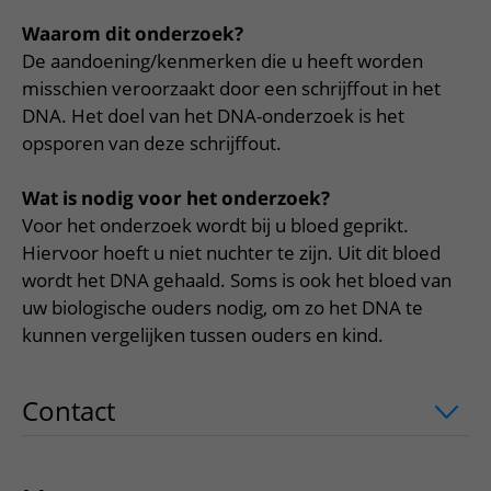
Meer UMC Utrecht
Onderzoeken en diagnostiek
Bloedprikken
Faciliteiten en voorzieningen
Route naar het ziekenhuis
Teleconsult aanvragen
Waarom dit onderzoek?
Het Wilhelmina Kinderziekenhuis
Over UMC Utrecht
Wachttijden
Bezoekregels
De aandoening/kenmerken die u heeft worden
Parkeren
Diagnostiek aanvragen
Research
misschien veroorzaakt door een schrijffout in het
Bezoektijden
Kwaliteit en veiligheid
Wegwijs in het ziekenhuis
Zorgverlenersportaal
DNA. Het doel van het DNA-onderzoek is het
Onderwijs
Wijzigen patiëntgegevens
opsporen van deze schrijffout.
Contact met polikliniek
Mijn UMC Utrecht patiëntportaal
Werken bij het UMC Utrecht
Contact met verpleegafdeling
Wat is nodig voor het onderzoek?
Het Wilhelmina Kinderziekenhuis
Voor het onderzoek wordt bij u bloed geprikt.
Hiervoor hoeft u niet nuchter te zijn. Uit dit bloed
wordt het DNA gehaald. Soms is ook het bloed van
uw biologische ouders nodig, om zo het DNA te
kunnen vergelijken tussen ouders en kind.
Contact
uitklapper, klik om te openen