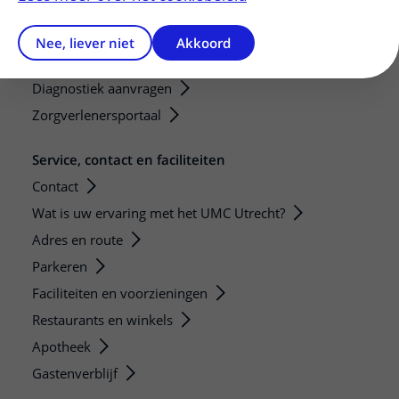
Verwijzers
Mijn patiënt verwijzen
Nee, liever niet
Akkoord
Teleconsult aanvragen
Diagnostiek aanvragen
Zorgverlenersportaal
Service, contact en faciliteiten
Contact
Wat is uw ervaring met het UMC Utrecht?
Adres en route
Parkeren
Faciliteiten en voorzieningen
Restaurants en winkels
Apotheek
Gastenverblijf