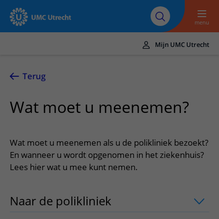
Naar hoofdinhoud
Over UMC
Werken bij het UMC
Research
Onderwijs
Utrecht
Utrecht
menu
Mijn UMC Utrecht
Translate
UMC Utrecht
Terug
Home
Wat moet u meenemen?
Zorg en behandeling
Ziekten en aandoeningen
Afspraak en opname
Wat moet u meenemen als u de polikliniek bezoekt?
Behandelingen
Afspraak maken of wijzigen
En wanneer u wordt opgenomen in het ziekenhuis?
In het ziekenhuis
Lees hier wat u mee kunt nemen.
Poliklinieken
Bezoek aan de polikliniek
Op bezoek in het UMC Utrecht
Contact en route
Verpleegafdelingen
Opname in het ziekenhuis
Apotheek
Spoed
Verwijzers
Naar de polikliniek
uitklapper, klik om
Onze zorgverleners
Voorbereiding op uw afspraak
Winkels en restaurants
Contactgegevens
Patiënt verwijzen