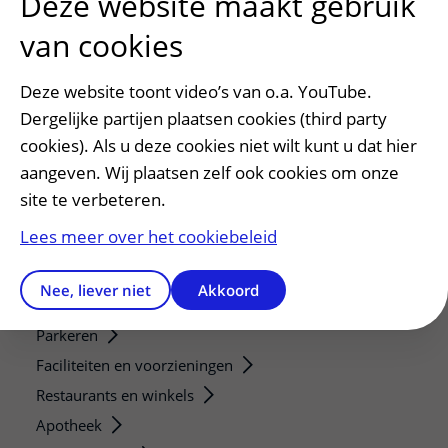
Deze website maakt gebruik
van cookies
Verwijzers
Mijn patiënt verwijzen
Deze website toont video’s van o.a. YouTube.
Teleconsult aanvragen
Dergelijke partijen plaatsen cookies (third party
Diagnostiek aanvragen
cookies). Als u deze cookies niet wilt kunt u dat hier
Zorgverlenersportaal
aangeven. Wij plaatsen zelf ook cookies om onze
site te verbeteren.
Service, contact en faciliteiten
Lees meer over het cookiebeleid
Contact
Wat is uw ervaring met het UMC Utrecht?
Nee, liever niet
Akkoord
Adres en route
Parkeren
Faciliteiten en voorzieningen
Restaurants en winkels
Apotheek