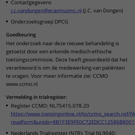
Contactgegevens
j.c.vandongen@erasmusmc.nl
(J.C. van Dongen)
Onderzoeksgroep DPCG
Goedkeuring
Het onderzoek naar deze nieuwe behandeling is
getoetst door een erkende medisch-ethische
toetsingscommissie. Deze heeft geoordeeld dat het
verantwoord is om de medewerking van patiënten
te vragen. Voor meer informatie zie: CCMO
www.ccmo.nl
Vermelding in trialregister:
Register CCMO: NL75415.078.20
https://www.toetsingonline.nl/to/ccmo_search.nsf/
readform&unids=8B1F3E9FE0C72EDCC12586B800
Nederlands Trialregister (NTR): Trial NL9040: