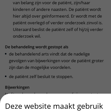
van belang zijn voor de patiënt, zijn/haar
kinderen of andere naasten. De patiënt wordt
hier altijd over geïnformeerd. Er wordt met de
patiënt overlegd of verder onderzoek zinvol is.
Uiteraard beslist de patiënt zelf of hij/zij verder
onderzoek wil.
De behandeling wordt gestopt als
de behandelend arts vindt dat de nadelige
gevolgen van bijwerkingen voor de patiënt groter
zijn dan de mogelijke voordelen.
de patiënt zelf besluit te stoppen.
Bijwerkingen
In dit onderzoek worden geen medicijnen getest,
die voor bijwerkingen kunnen zorgen.
Deze website maakt gebruik