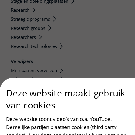
Stage en opleidingsplaatsen
Research
Strategic programs
Research groups
Researchers
Research technologies
Verwijzers
Mijn patiënt verwijzen
Teleconsult aanvragen
Diagnostiek aanvragen
Deze website maakt gebruik
Zorgverlenersportaal
van cookies
Service, contact en faciliteiten
Deze website toont video’s van o.a. YouTube.
Contact
Dergelijke partijen plaatsen cookies (third party
Wat is uw ervaring met het UMC Utrecht?