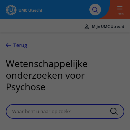
Naar hoofdinhoud
Over UMC
Werken bij het UMC
Research
Onderwijs
Utrecht
Utrecht
menu
Mijn UMC Utrecht
Translate
UMC Utrecht
Terug
Home
Wetenschappelijke
Zorg en behandeling
onderzoeken voor
Ziekten en aandoeningen
Afspraak en opname
Psychose
Behandelingen
Afspraak maken of wijzigen
In het ziekenhuis
Poliklinieken
Bezoek aan de polikliniek
Op bezoek in het UMC Utrecht
Contact en route
Zoeken
Zoekterm
Verpleegafdelingen
Opname in het ziekenhuis
Apotheek
Spoed
Verwijzers
Onze zorgverleners
Voorbereiding op uw afspraak
Winkels en restaurants
Contactgegevens
Patiënt verwijzen