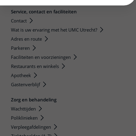
Service, contact en faciliteiten
Contact
Wat is uw ervaring met het UMC Utrecht?
Adres en route
Parkeren
Faciliteiten en voorzieningen
Restaurants en winkels
Apotheek
Gastenverblijf
Zorg en behandeling
Wachttijden
Poliklinieken
Verpleegafdelingen