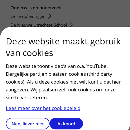
Onderwijs en onderzoek
Onze opleidingen
De Nieuwe Utrechtse School
Stage en opleidingsplaatsen
Deze website maakt gebruik
Research
van cookies
Strategic programs
Research groups
Deze website toont video’s van o.a. YouTube.
Researchers
Dergelijke partijen plaatsen cookies (third party
Research technologies
cookies). Als u deze cookies niet wilt kunt u dat hier
aangeven. Wij plaatsen zelf ook cookies om onze
Verwijzers
site te verbeteren.
Mijn patiënt verwijzen
Lees meer over het cookiebeleid
Teleconsult aanvragen
Diagnostiek aanvragen
Nee, liever niet
Akkoord
Zorgverlenersportaal