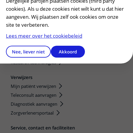
Onze opleidingen
Dergelijke partijen plaatsen cookies (third party
cookies). Als u deze cookies niet wilt kunt u dat hier
De Nieuwe Utrechtse School
aangeven. Wij plaatsen zelf ook cookies om onze
Stage en opleidingsplaatsen
site te verbeteren.
Research
Lees meer over het cookiebeleid
Strategic programs
Research groups
Nee, liever niet
Akkoord
Researchers
Research technologies
Verwijzers
Mijn patiënt verwijzen
Teleconsult aanvragen
Diagnostiek aanvragen
Zorgverlenersportaal
Service, contact en faciliteiten