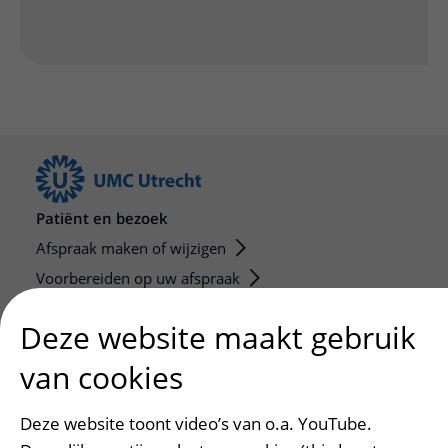
Patiënt en bezoek
Afspraak maken of wijzigen
Voorbereiden op uw afspraak
Wijzigen patiëntgegevens
Deze website maakt gebruik
Opvragen kopie dossier
van cookies
Bezoektijden
Onderwijs en onderzoek
Deze website toont video’s van o.a. YouTube.