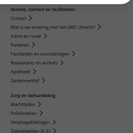
Service, contact en faciliteiten
Contact
Wat is uw ervaring met het UMC Utrecht?
Adres en route
Parkeren
Faciliteiten en voorzieningen
Restaurants en winkels
Apotheek
Gastenverblijf
Zorg en behandeling
Wachttijden
Poliklinieken
Verpleegafdelingen
Ziektebeelden (A-Z)