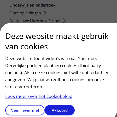
Onderwijs en onderzoek
Onze opleidingen
De Nieuwe Utrechtse School
Stage en opleidingsplaatsen
Deze website maakt gebruik
Research
van cookies
Strategic programs
Research groups
Deze website toont video’s van o.a. YouTube.
Researchers
Dergelijke partijen plaatsen cookies (third party
Research technologies
cookies). Als u deze cookies niet wilt kunt u dat hier
aangeven. Wij plaatsen zelf ook cookies om onze
Verwijzers
site te verbeteren.
Mijn patiënt verwijzen
Lees meer over het cookiebeleid
Teleconsult aanvragen
Diagnostiek aanvragen
Nee, liever niet
Akkoord
Zorgverlenersportaal