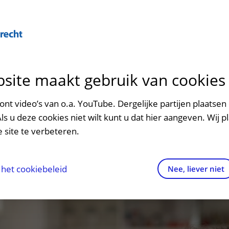
Over U
site maakt gebruik van cookies
n het ziekenhuis
Contact en route
Verwijzers
n
p bezoek in het UMC Utrecht
Mijn UMC Utrecht
Spoed
Patiënt verwijzen
nt video’s van o.a. YouTube. Dergelijke partijen plaatsen 
patiëntportaal
Als u deze cookies niet wilt kunt u dat hier aangeven. Wij p
potheek
Contactgegevens
Teleconsult aanvragen
 site te verbeteren.
inkels en restaurants
Route naar het ziekenhuis
Diagnostiek aanvragen
raak
ciliteiten en voorzieningen
Parkeren
Zorgverlenersportaal
het cookiebeleid
Nee, liever niet
ezoekregels
Wegwijs in het ziekenhuis
aliteit en veiligheid
Contact met polikliniek