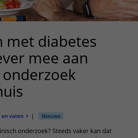
 met diabetes
ever mee aan
h onderzoek
huis
 en vaten
|
Nieuws
nisch onderzoek? Steeds vaker kan dat