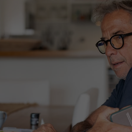
Contact met verpleegafdeling
Het Wilhelmina
Kinderziekenhuis