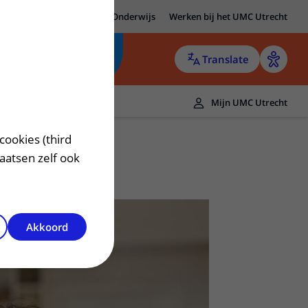
MC Utrecht
Research
Onderwijs
Werken bij het UMC Utrecht
Translate
Mijn UMC Utrecht
cookies (third
laatsen zelf ook
Akkoord