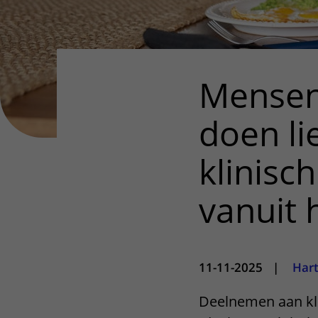
Mensen
doen li
klinisc
vanuit 
11-11-2025
|
Hart
Deelnemen aan kli