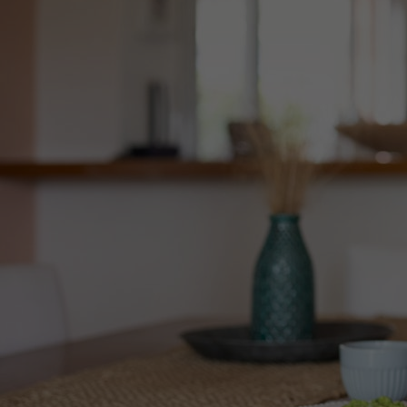
Het Wilhelmina
Bezoektijden
Kinderziekenhuis
Wijzigen patiëntgegevens