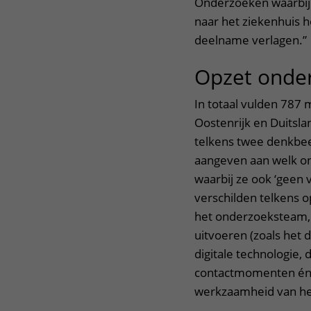
Onderzoeken waarbij 
naar het ziekenhuis 
deelname verlagen.”
Opzet onde
In totaal vulden 78
Oostenrijk en Duitsla
telkens twee denkbe
aangeven aan welk on
waarbij ze ook ‘geen
verschilden telkens o
het onderzoeksteam,
uitvoeren (zoals het 
digitale technologie,
contactmomenten én h
werkzaamheid van h