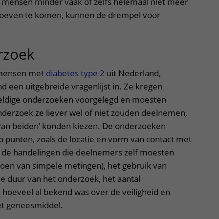
mensen minder vaak of zelfs helemaal niet meer
hoeven te komen, kunnen de drempel voor
rzoek
7 mensen met
diabetes type 2
uit Nederland,
nd een uitgebreide vragenlijst in. Ze kregen
eldige onderzoeken voorgelegd en moesten
derzoek ze liever wel of niet zouden deelnemen,
 van beiden’ konden kiezen. De onderzoeken
p punten, zoals de locatie en vorm van contact met
 de handelingen die deelnemers zelf moesten
doen van simpele metingen), het gebruik van
 de duur van het onderzoek, het aantal
oeveel al bekend was over de veiligheid en
et geneesmiddel.