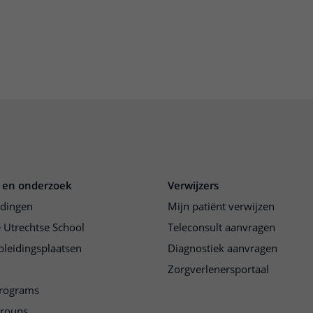
 en onderzoek
Verwijzers
idingen
Mijn patiënt verwijzen
 Utrechtse School
Teleconsult aanvragen
pleidingsplaatsen
Diagnostiek aanvragen
Zorgverlenersportaal
programs
groups