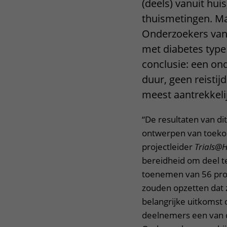
(deels) vanuit hui
thuismetingen. Ma
Onderzoekers van
met diabetes type
conclusie: een on
duur, geen reistij
meest aantrekkeli
“De resultaten van di
ontwerpen van toeko
projectleider
Trials@
bereidheid om deel t
toenemen van 56 proc
zouden opzetten dat z
belangrijke uitkomst
deelnemers een van de