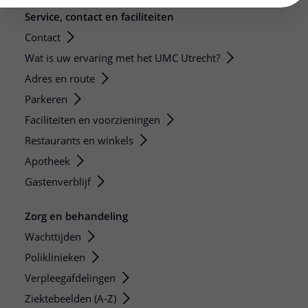
Service, contact en faciliteiten
Contact
Wat is uw ervaring met het UMC Utrecht?
Adres en route
Parkeren
Faciliteiten en voorzieningen
Restaurants en winkels
Apotheek
Gastenverblijf
Zorg en behandeling
Wachttijden
Poliklinieken
Verpleegafdelingen
Ziektebeelden (A-Z)