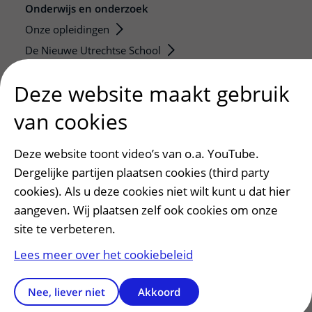
Onderwijs en onderzoek
Onze opleidingen
De Nieuwe Utrechtse School
Stage en opleidingsplaatsen
Deze website maakt gebruik
Research
Strategic programs
van cookies
Research groups
Deze website toont video’s van o.a. YouTube.
Researchers
Dergelijke partijen plaatsen cookies (third party
Research technologies
cookies). Als u deze cookies niet wilt kunt u dat hier
aangeven. Wij plaatsen zelf ook cookies om onze
Verwijzers
site te verbeteren.
Mijn patiënt verwijzen
Teleconsult aanvragen
Lees meer over het cookiebeleid
Diagnostiek aanvragen
Nee, liever niet
Akkoord
Zorgverlenersportaal