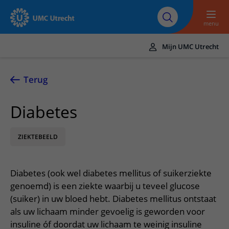
Naar hoofdinhoud
Over UMC
Werken bij het UMC
Research
Onderwijs
Utrecht
Utrecht
menu
Mijn UMC Utrecht
Translate
UMC Utrecht
Terug
Home
Diabetes
Zorg en behandeling
ZIEKTEBEELD
Ziekten en aandoeningen
Afspraak en opname
Behandelingen
Afspraak maken of wijzigen
In het ziekenhuis
Diabetes (ook wel diabetes mellitus of suikerziekte
Poliklinieken
Bezoek aan de polikliniek
Op bezoek in het UMC Utrecht
Contact en route
genoemd) is een ziekte waarbij u teveel glucose
Verpleegafdelingen
Opname in het ziekenhuis
(suiker) in uw bloed hebt. Diabetes mellitus ontstaat
Apotheek
Spoed
Verwijzers
als uw lichaam minder gevoelig is geworden voor
Onze zorgverleners
Voorbereiding op uw afspraak
Winkels en restaurants
Contactgegevens
insuline óf doordat uw lichaam te weinig insuline
Patiënt verwijzen