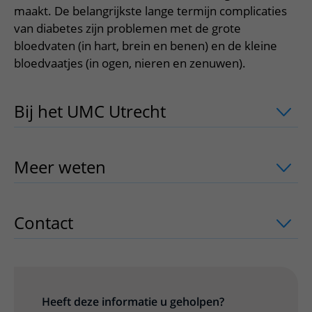
Meer UMC Utrecht
Onderzoeken en diagnostiek
Bloedprikken
maakt. De belangrijkste lange termijn complicaties
Faciliteiten en voorzieningen
Route naar het ziekenhuis
Teleconsult aanvragen
van diabetes zijn problemen met de grote
Het Wilhelmina Kinderziekenhuis
Over UMC Utrecht
Wachttijden
Bezoekregels
Parkeren
Diagnostiek aanvragen
bloedvaten (in hart, brein en benen) en de kleine
Research
Bezoektijden
Kwaliteit en veiligheid
bloedvaatjes (in ogen, nieren en zenuwen).
Wegwijs in het ziekenhuis
Zorgverlenersportaal
Onderwijs
Wijzigen patiëntgegevens
Contact met polikliniek
Bij het UMC Utrecht
uitklapper, klik o
Mijn UMC Utrecht patiëntportaal
Werken bij het UMC Utrecht
Contact met verpleegafdeling
Het Wilhelmina Kinderziekenhuis
Meer weten
uitklapper, klik om te ope
Contact
uitklapper, klik om te openen
Heeft deze informatie u geholpen?