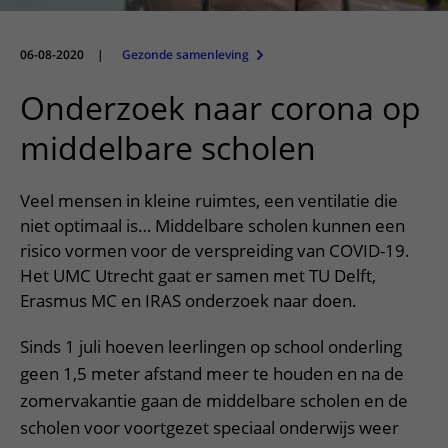
Meer UMC Utrecht
Onderzoeken en diagnostiek
Bloedprikken
Faciliteiten en voorzieningen
Route naar het ziekenhuis
Teleconsult aanvragen
Het Wilhelmina Kinderziekenhuis
Over UMC Utrecht
Wachttijden
Bezoekregels
06-08-2020
|
Gezonde samenleving
Parkeren
Diagnostiek aanvragen
Research
Bezoektijden
Kwaliteit en veiligheid
Wegwijs in het ziekenhuis
Onderzoek naar corona op
Zorgverlenersportaal
Onderwijs
Wijzigen patiëntgegevens
Contact met polikliniek
middelbare scholen
Mijn UMC Utrecht patiëntportaal
Werken bij het UMC Utrecht
Contact met verpleegafdeling
Veel mensen in kleine ruimtes, een ventilatie die
Het Wilhelmina Kinderziekenhuis
niet optimaal is… Middelbare scholen kunnen een
risico vormen voor de verspreiding van COVID-19.
Het UMC Utrecht gaat er samen met TU Delft,
Erasmus MC en IRAS onderzoek naar doen.
Sinds 1 juli hoeven leerlingen op school onderling
geen 1,5 meter afstand meer te houden en na de
zomervakantie gaan de middelbare scholen en de
scholen voor voortgezet speciaal onderwijs weer