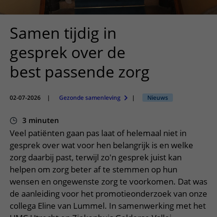
Meer UMC Utrecht
Onderzoeken en diagnostiek
Bloedprikken
Faciliteiten en voorzieningen
Route naar het ziekenhuis
Teleconsult aanvragen
Het Wilhelmina Kinderziekenhuis
Over UMC Utrecht
Wachttijden
Bezoekregels
Samen tijdig in
Parkeren
Diagnostiek aanvragen
Research
Bezoektijden
Kwaliteit en veiligheid
Wegwijs in het ziekenhuis
gesprek over de
Zorgverlenersportaal
Onderwijs
Wijzigen patiëntgegevens
Contact met polikliniek
best passende zorg
Mijn UMC Utrecht patiëntportaal
Werken bij het UMC Utrecht
Contact met verpleegafdeling
Het Wilhelmina Kinderziekenhuis
02-07-2026
|
Gezonde samenleving
|
Nieuws
3 minuten
Veel patiënten gaan pas laat of helemaal niet in
gesprek over wat voor hen belangrijk is en welke
zorg daarbij past, terwijl zo'n gesprek juist kan
helpen om zorg beter af te stemmen op hun
wensen en ongewenste zorg te voorkomen. Dat was
de aanleiding voor het promotieonderzoek van onze
collega Eline van Lummel. In samenwerking met het