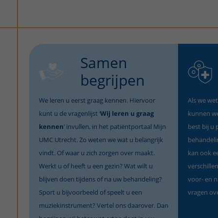
Samen
begrijpen
We leren u eerst graag kennen. Hiervoor
Als we wet
kunt u de vragenlijst ‘
Wij leren u graag
kunnen we
kennen
’ invullen, in het patiëntportaal Mijn
best bij u
UMC Utrecht. Zo weten we wat u belangrijk
behandeli
vindt. Of waar u zich zorgen over maakt.
kan ook e
Werkt u of heeft u een gezin? Wat wilt u
verschille
blijven doen tijdens of na uw behandeling?
voor- en n
Sport u bijvoorbeeld of speelt u een
vragen ove
muziekinstrument? Vertel ons daarover. Dan