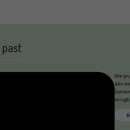
 past
We pra
één ke
Samen 
terugk
B