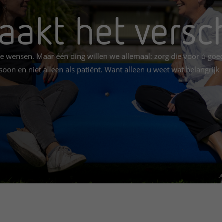
akt het versch
Contact met verpleegafdeling
Het Wilhelmina
Kinderziekenhuis
e wensen. Maar één ding willen we allemaal: zorg die voor ú goed 
oon en niet alleen als patiënt. Want alleen u weet wat belangrijk 