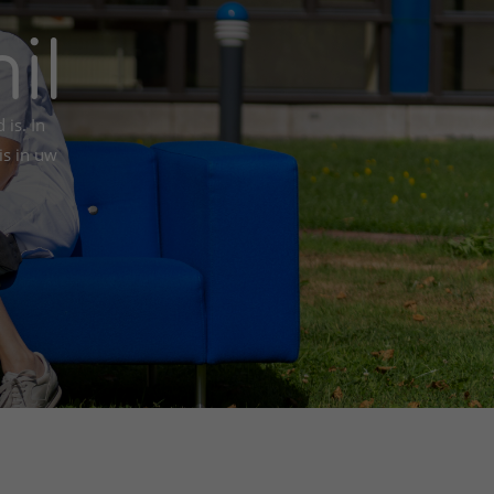
il
is. In
is in uw