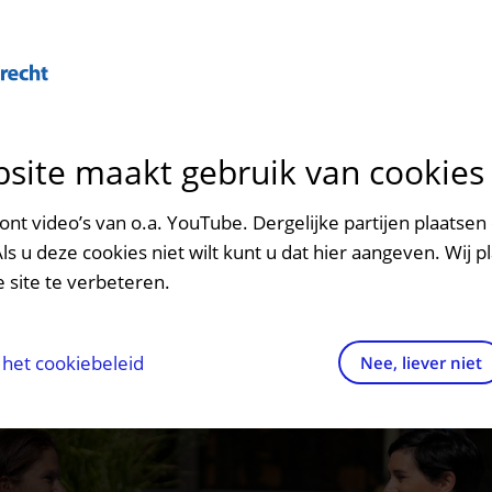
Over U
site maakt gebruik van cookies
n het ziekenhuis
Contact en route
Verwijzers
n
p bezoek in het UMC Utrecht
Mijn UMC Utrecht
Spoed
Patiënt verwijzen
t u
Verhalen uit het UMC Utrecht
Hoe werken wij samen
Me
nt video’s van o.a. YouTube. Dergelijke partijen plaatsen 
patiëntportaal
Als u deze cookies niet wilt kunt u dat hier aangeven. Wij p
potheek
Contactgegevens
Teleconsult aanvragen
 site te verbeteren.
inkels en restaurants
Route naar het ziekenhuis
Diagnostiek aanvragen
raak
ciliteiten en voorzieningen
Parkeren
Zorgverlenersportaal
het cookiebeleid
Nee, liever niet
ezoekregels
Wegwijs in het ziekenhuis
aliteit en veiligheid
Contact met polikliniek