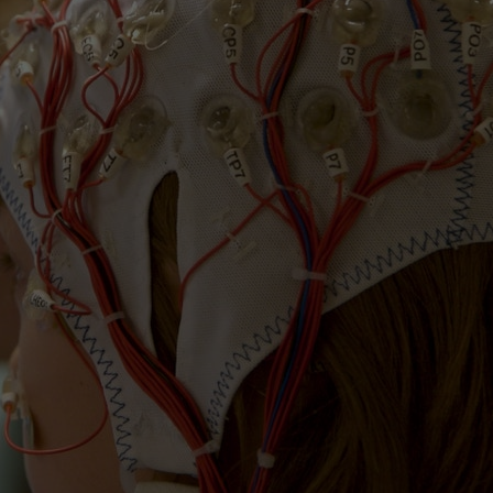
Contact met verpleegafdeling
Het Wilhelmina
Kinderziekenhuis