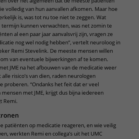
en over het algemeen dat de meeste patiënten
e volledig van hun aanvallen afkomen. Maar hoe
kelijk is, was tot nu toe niet te zeggen. Wat
e termijn kunnen verwachten, was net zomin te
ënten al een paar jaar aanvalsvrij zijn, vragen ze
catie nog wel nodig hebben”, vertelt neuroloog in
eker Remi Stevelink. De meeste mensen willen
, om van eventuele bijwerkingen af te komen.
et JME na het afbouwen van de medicatie weer
 alle risico’s van dien, raden neurologen
te proberen. “Ondanks het feit dat er veel
en mensen met JME, krijgt dus bijna iedereen
gt Remi.
tronen
 patiënten op medicatie reageren, en wie veilig
en, werkten Remi en collega’s uit het UMC