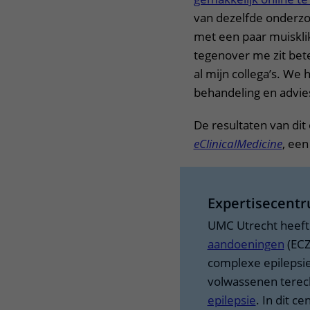
van dezelfde onderzo
met een paar muiskli
tegenover me zit bete
al mijn collega’s. We
behandeling en advie
De resultaten van di
eClinicalMedicine
, een
Expertisecentr
UMC Utrecht heeft
aandoeningen
(ECZ
complexe epilepsie
volwassenen terec
epilepsie
. In dit c