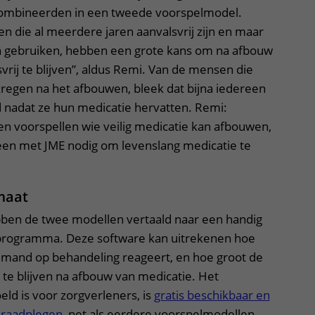
 combineerden in een tweede voorspelmodel.
 die al meerdere jaren aanvalsvrij zijn en maar
n gebruiken, hebben een grote kans om na afbouw
vrij te blijven”, aldus Remi. Van de mensen die
kregen na het afbouwen, bleek dat bijna iedereen
d nadat ze hun medicatie hervatten. Remi:
n voorspellen wie veilig medicatie kan afbouwen,
reen met JME nodig om levenslang medicatie te
maat
ben de twee modellen vertaald naar een handig
-programma. Deze software kan uitrekenen hoe
iemand op behandeling reageert, en hoe groot de
j te blijven na afbouw van medicatie. Het
ld is voor zorgverleners, is
gratis beschikbaar en
e raadplegen
, net als eerdere voorspelmodellen