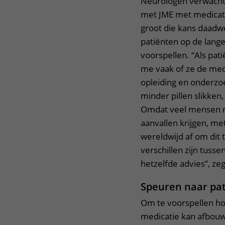
Neurologen verwacht
met JME met medicati
groot die kans daadwer
patiënten op de lang
voorspellen. “Als pati
me vaak of ze de medi
opleiding en onderzo
minder pillen slikken
Omdat veel mensen m
aanvallen krijgen, met
wereldwijd af om dit 
verschillen zijn tuss
hetzelfde advies”, ze
Speuren naar pa
Om te voorspellen hoe
medicatie kan afbouw