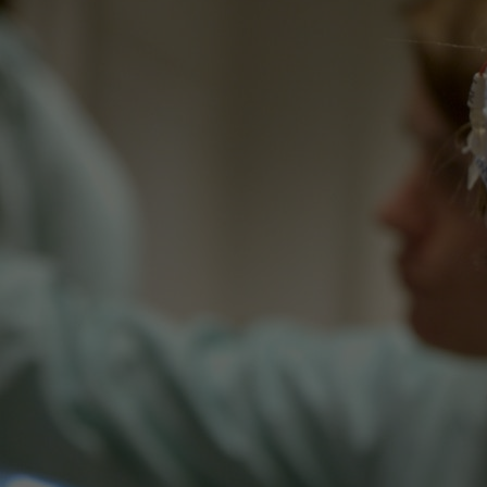
Het Wilhelmina
Bezoektijden
Kinderziekenhuis
Wijzigen patiëntgegevens