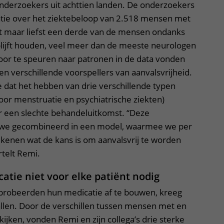
derzoekers uit achttien landen. De onderzoekers
tie over het ziektebeloop van 2.518 mensen met
t maar liefst een derde van de mensen ondanks
blijft houden, veel meer dan de meeste neurologen
Door te speuren naar patronen in de data vonden
 verschillende voorspellers van aanvalsvrijheid.
e dat het hebben van drie verschillende typen
door menstruatie en psychiatrische ziekten)
or een slechte behandeluitkomst. “Deze
 we gecombineerd in een model, waarmee we per
enen wat de kans is om aanvalsvrij te worden
telt Remi.
atie niet voor elke patiënt nodig
 probeerden hun medicatie af te bouwen, kreeg
llen. Door de verschillen tussen mensen met en
kijken, vonden Remi en zijn collega’s drie sterke