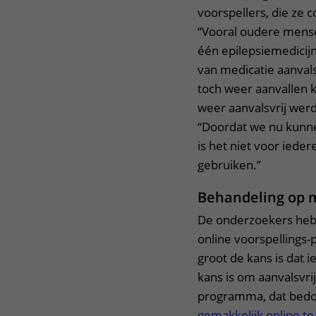
voorspellers, die ze
“Vooral oudere mensen
één epilepsiemedicij
van medicatie aanvals
toch weer aanvallen 
weer aanvalsvrij wer
“Doordat we nu kunne
is het niet voor iede
gebruiken.”
Behandeling op 
De onderzoekers heb
online voorspellings
groot de kans is dat 
kans is om aanvalsvri
programma, dat bedoe
gemakkelijk online t