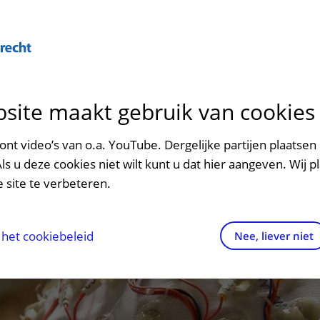
Over U
site maakt gebruik van cookies
n het ziekenhuis
Contact en route
Verwijzers
n
p bezoek in het UMC Utrecht
Mijn UMC Utrecht
Spoed
Patiënt verwijzen
nt video’s van o.a. YouTube. Dergelijke partijen plaatsen 
patiëntportaal
Als u deze cookies niet wilt kunt u dat hier aangeven. Wij p
potheek
Contactgegevens
Teleconsult aanvragen
 site te verbeteren.
inkels en restaurants
Route naar het ziekenhuis
Diagnostiek aanvragen
raak
ciliteiten en voorzieningen
Parkeren
Zorgverlenersportaal
het cookiebeleid
Nee, liever niet
ezoekregels
Wegwijs in het ziekenhuis
aliteit en veiligheid
Contact met polikliniek