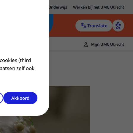
MC Utrecht
Research
Onderwijs
Werken bij het UMC Utrecht
Translate
Mijn UMC Utrecht
cookies (third
laatsen zelf ook
Akkoord