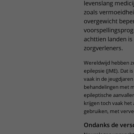
levenslang medici
zoals vermoeidhei
overgewicht beper
voorspellingspro
achttien landen is
zorgverleners.
Wereldwijd hebben zo
epilepsie (JME). Dat 
vaak in de jeugdjaren
behandelingen met me
epileptische aanvall
krijgen toch vaak het
gebruiken, met verve
Ondanks de versc