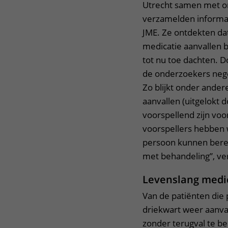
Utrecht samen met on
verzamelden informa
JME. Ze ontdekten da
medicatie aanvallen 
tot nu toe dachten. 
de onderzoekers negen
Zo blijkt onder ander
aanvallen (uitgelokt 
voorspellend zijn vo
voorspellers hebben
persoon kunnen berek
met behandeling”, ver
Levenslang medic
Van de patiënten die
driekwart weer aanva
zonder terugval te be