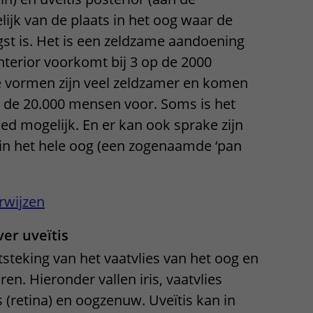
Contact met verpleegafdeling
lijk van de plaats in het oog waar de
gst is. Het is een zeldzame aandoening
Het Wilhelmina
anterior voorkomt bij 3 op de 2000
Kinderziekenhuis
 vormen zijn veel zeldzamer en komen
p de 20.000 mensen voor. Soms is het
ed mogelijk. En er kan ook sprake zijn
 in het hele oog (een zogenaamde ‘pan
rwijzen
er uveïtis
tsteking van het vaatvlies van het oog en
en. Hieronder vallen iris, vaatvlies
s (retina) en oogzenuw. Uveïtis kan in