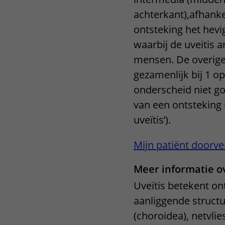
Het Wilhelmina
Bezoektijden
achterkant),afhanke
Kinderziekenhuis
ontsteking het hevi
Wijzigen patiëntgegevens
waarbij de uveitis 
mensen. De overige
gezamenlijk bij 1 o
onderscheid niet go
van een ontsteking
uveïtis’).
Mijn patiënt doorve
Meer informatie ov
Uveïtis betekent on
aanliggende structur
(choroidea), netvlie