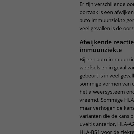
Er zijn verschillende 
oorzaak is een afwijke
auto-immuunziekte geno
veel gevallen is de oo
Afwijkende reacti
immuunziekte
Bij een auto-immuunzie
weefsels en in geval va
gebeurt is in veel geva
sommige vormen van uv
het afweersysteem ond
vreemd. Sommige HLA-v
maar verhogen de kan
varianten die de kans o
uveitis anterior, HLA-A2
HLA-B51 voor de ziekte