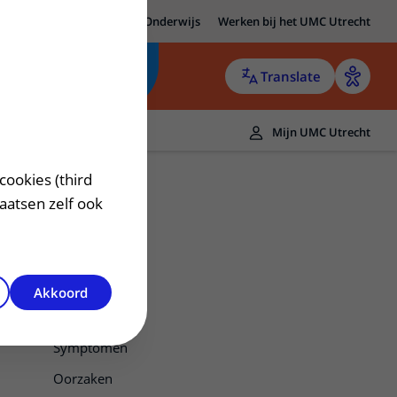
MC Utrecht
Research
Onderwijs
Werken bij het UMC Utrecht
Translate
Mijn UMC Utrecht
cookies (third
laatsen zelf ook
Akkoord
Uveïtis
Symptomen
Oorzaken