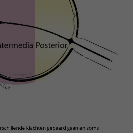
uitklapper, klik om te openen
erschillende klachten gepaard gaan en soms