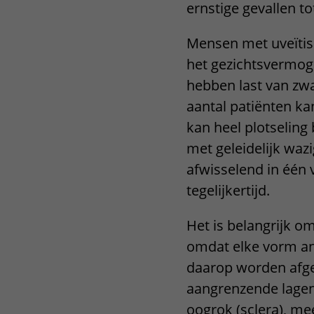
ernstige gevallen to
Mensen met uveïtis
het gezichtsvermoge
hebben last van zwar
aantal patiënten kan
kan heel plotseling
met geleidelijk waz
afwisselend in één 
tegelijkertijd.
Het is belangrijk o
omdat elke vorm an
daarop worden afges
aangrenzende lagen,
oogrok (sclera), me