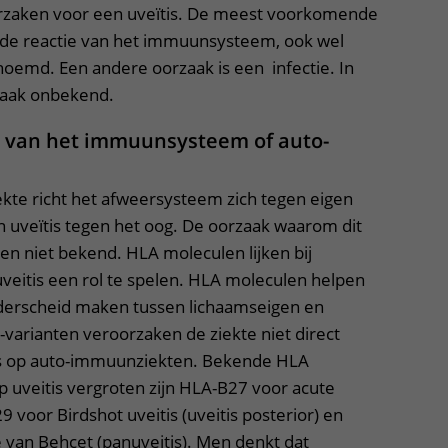
oorzaken voor een uveïtis. De meest voorkomende
nde reactie van het immuunsysteem, ook wel
emd. Een andere oorzaak is een infectie. In
rzaak onbekend.
e van het immuunsysteem of auto-
kte richt het afweersysteem zich tegen eigen
n uveïtis tegen het oog. De oorzaak waarom dit
llen niet bekend. HLA moleculen lijken bij
eitis een rol te spelen. HLA moleculen helpen
erscheid maken tussen lichaamseigen en
arianten veroorzaken de ziekte niet direct
s op auto-immuunziekten. Bekende HLA
p uveitis vergroten zijn HLA-B27 voor acute
9 voor Birdshot uveitis (uveitis posterior) en
 van Behçet (panuveitis). Men denkt dat