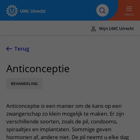
Naar hoofdinhoud
Over UMC
Werken bij het UMC
Research
Onderwijs
Utrecht
Utrecht
menu
Mijn UMC Utrecht
Translate
UMC Utrecht
Terug
Home
Anticonceptie
Zorg en behandeling
BEHANDELING
Ziekten en aandoeningen
Afspraak en opname
Behandelingen
Afspraak maken of wijzigen
In het ziekenhuis
Anticonceptie is een manier om de kans op een
Poliklinieken
Bezoek aan de polikliniek
Op bezoek in het UMC Utrecht
Contact en route
zwangerschap zo klein mogelijk te maken. Er zijn
Verpleegafdelingen
Opname in het ziekenhuis
verschillende soorten, zoals de pil, condooms,
Apotheek
Spoed
Verwijzers
spiraaltjes en implantaten. Sommige geven
Onze zorgverleners
Voorbereiding op uw afspraak
Winkels en restaurants
Contactgegevens
hormonen af, andere niet. De pil neemt u elke dag
Patiënt verwijzen