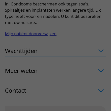
Meer UMC Utrecht
Onderzoeken en diagnostiek
Bloedprikken
in. Condooms beschermen ook tegen soa's.
Faciliteiten en voorzieningen
Route naar het ziekenhuis
Teleconsult aanvragen
Spiraaltjes en implantaten werken langere tijd. Elk
Het Wilhelmina Kinderziekenhuis
Over UMC Utrecht
Wachttijden
Bezoekregels
Parkeren
Diagnostiek aanvragen
type heeft voor- en nadelen. U kunt dit bespreken
Research
Bezoektijden
Kwaliteit en veiligheid
met uw huisarts.
Wegwijs in het ziekenhuis
Zorgverlenersportaal
Onderwijs
Wijzigen patiëntgegevens
Contact met polikliniek
Mijn patiënt doorverwijzen
Mijn UMC Utrecht patiëntportaal
Werken bij het UMC Utrecht
Contact met verpleegafdeling
Wachttijden
uitklapper, klik om te ope
Het Wilhelmina Kinderziekenhuis
Meer weten
uitklapper, klik om te ope
Contact
uitklapper, klik om te openen