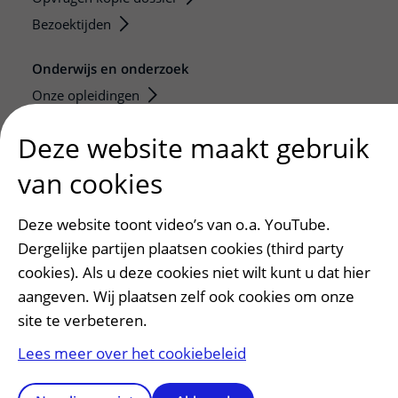
Bezoektijden
Onderwijs en onderzoek
Onze opleidingen
De Nieuwe Utrechtse School
Deze website maakt gebruik
Stage en opleidingsplaatsen
van cookies
Research
Strategic programs
Deze website toont video’s van o.a. YouTube.
Research groups
Dergelijke partijen plaatsen cookies (third party
Researchers
cookies). Als u deze cookies niet wilt kunt u dat hier
Research technologies
aangeven. Wij plaatsen zelf ook cookies om onze
site te verbeteren.
Verwijzers
Lees meer over het cookiebeleid
Mijn patiënt verwijzen
Teleconsult aanvragen