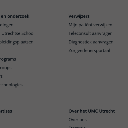
 en onderzoek
Verwijzers
idingen
Mijn patiënt verwijzen
 Utrechtse School
Teleconsult aanvragen
pleidingsplaatsen
Diagnostiek aanvragen
Zorgverlenersportaal
programs
groups
rs
echnologies
rtises
Over het UMC Utrecht
Over ons