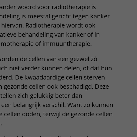
ander woord voor radiotherapie is
Contact met verpleegafdeling
ndeling is meestal gericht tegen kanker
Het Wilhelmina
 hiervan. Radiotherapie wordt ook
Kinderziekenhuis
atieve behandeling van kanker of in
emotherapie of immuuntherapie.
worden de cellen van een gezwel zó
ich niet verder kunnen delen, of dat hun
derd. De kwaadaardige cellen sterven
en gezonde cellen ook beschadigd. Deze
tellen zich gelukkig beter dan
s een belangrijk verschil. Want zo kunnen
cellen doden, terwijl de gezonde cellen
.