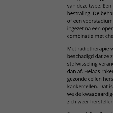
van deze twee. Een 
Het Wilhelmina
Bezoektijden
Kinderziekenhuis
bestraling. De beha
Wijzigen patiëntgegevens
of een voorstadium
ingezet na een oper
combinatie met ch
Met radiotherapie 
beschadigd dat ze z
stofwisseling veran
dan af. Helaas rak
gezonde cellen hers
kankercellen. Dat i
we de kwaadaardige 
zich weer herstellen