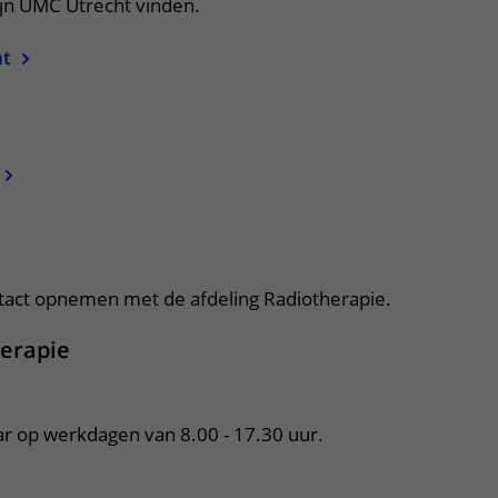
ijn UMC Utrecht vinden.
ht
apper, klik om te openen
tact opnemen met de afdeling Radiotherapie.
herapie
ar op werkdagen van 8.00 - 17.30 uur.