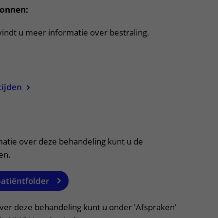
ronnen:
indt u meer informatie over bestraling.
uitklapper, klik om te openen
tijden
itklapper, klik om te openen
matie over deze behandeling kunt u de
en.
patiëntfolder
over deze behandeling kunt u onder 'Afspraken'