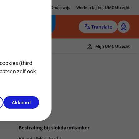
MC Utrecht
Research
Onderwijs
Werken bij het UMC Utrecht
Translate
Mijn UMC Utrecht
cookies (third
laatsen zelf ook
Akkoord
Bestraling bij slokdarmkanker
Bij het UMC Utrecht