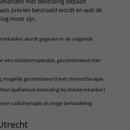
 behandelt met bestraling bepaalt
aats precies bestraald wordt en wat de
ling moet zijn.
darmkanker wordt gegeven in de volgende
oor een slokdarmoperatie, gecombineerd met
ng, mogelijk gecombineerd met chemotherapie.
hten (palliatieve bestraling bij slokdarmkanker)
 over radiotherapie als enige behandeling.
Utrecht
uitklapper, klik om te o