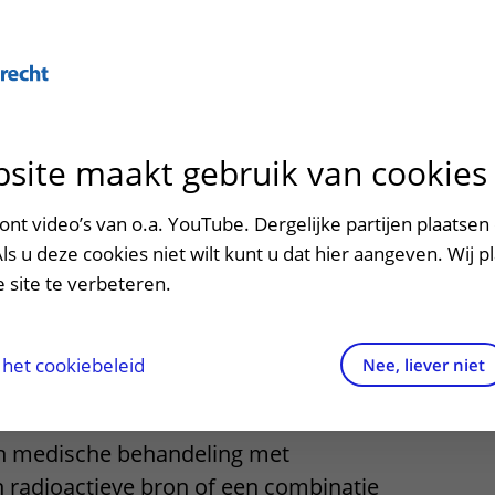
Over U
site maakt gebruik van cookies
n het ziekenhuis
Contact en route
Verwijzers
n
p bezoek in het UMC Utrecht
Mijn UMC Utrecht
Spoed
Patiënt verwijzen
nt video’s van o.a. YouTube. Dergelijke partijen plaatsen 
patiëntportaal
ng bij
Als u deze cookies niet wilt kunt u dat hier aangeven. Wij p
potheek
Contactgegevens
Teleconsult aanvragen
 site te verbeteren.
mkanker
inkels en restaurants
Route naar het ziekenhuis
Diagnostiek aanvragen
raak
ciliteiten en voorzieningen
Parkeren
Zorgverlenersportaal
het cookiebeleid
Nee, liever niet
ezoekregels
Wegwijs in het ziekenhuis
en medische behandeling met
aliteit en veiligheid
Contact met polikliniek
n radioactieve bron of een combinatie