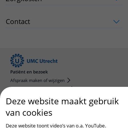
Contact
uitklapper, klik om te openen
Patiënt en bezoek
Afspraak maken of wijzigen
Voorbereiden op uw afspraak
Wijzigen patiëntgegevens
Deze website maakt gebruik
Opvragen kopie dossier
van cookies
Bezoektijden
Deze website toont video’s van o.a. YouTube.