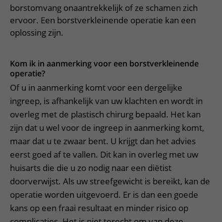
Meer UMC Utrecht
Onderzoeken en diagnostiek
Bloedprikken
borstomvang onaantrekkelijk of ze schamen zich
Faciliteiten en voorzieningen
Route naar het ziekenhuis
Teleconsult aanvragen
ervoor. Een borstverkleinende operatie kan een
Het Wilhelmina Kinderziekenhuis
Over UMC Utrecht
Wachttijden
Bezoekregels
Parkeren
Diagnostiek aanvragen
oplossing zijn.
Research
Bezoektijden
Kwaliteit en veiligheid
Wegwijs in het ziekenhuis
Zorgverlenersportaal
Onderwijs
Wijzigen patiëntgegevens
Kom ik in aanmerking voor een borstverkleinende
Contact met polikliniek
operatie?
Mijn UMC Utrecht patiëntportaal
Werken bij het UMC Utrecht
Contact met verpleegafdeling
Of u in aanmerking komt voor een dergelijke
Het Wilhelmina Kinderziekenhuis
ingreep, is afhankelijk van uw klachten en wordt in
overleg met de plastisch chirurg bepaald. Het kan
zijn dat u wel voor de ingreep in aanmerking komt,
maar dat u te zwaar bent. U krijgt dan het advies
eerst goed af te vallen. Dit kan in overleg met uw
huisarts die die u zo nodig naar een diëtist
doorverwijst. Als uw streefgewicht is bereikt, kan de
operatie worden uitgevoerd. Er is dan een goede
kans op een fraai resultaat en minder risico op
complicaties. Het is niet terecht om van deze