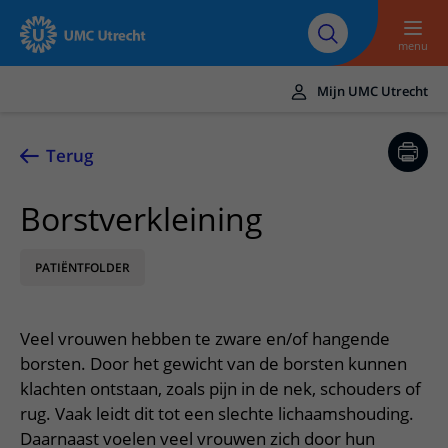
Naar hoofdinhoud
Over UMC
Werken bij het UMC
Research
Onderwijs
Utrecht
Utrecht
menu
Mijn UMC Utrecht
Translate
UMC Utrecht
Terug
Home
Borstverkleining
Zorg en behandeling
PATIËNTFOLDER
Ziekten en aandoeningen
Afspraak en opname
Behandelingen
Afspraak maken of wijzigen
In het ziekenhuis
Veel vrouwen hebben te zware en/of hangende
Poliklinieken
Bezoek aan de polikliniek
Op bezoek in het UMC Utrecht
Contact en route
borsten. Door het gewicht van de borsten kunnen
Verpleegafdelingen
Opname in het ziekenhuis
klachten ontstaan, zoals pijn in de nek, schouders of
Apotheek
Spoed
Verwijzers
rug. Vaak leidt dit tot een slechte lichaamshouding.
Onze zorgverleners
Voorbereiding op uw afspraak
Winkels en restaurants
Contactgegevens
Daarnaast voelen veel vrouwen zich door hun
Patiënt verwijzen