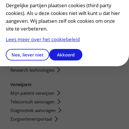
Onderwijs en onderzoek
Dergelijke partijen plaatsen cookies (third party
Onze opleidingen
cookies). Als u deze cookies niet wilt kunt u dat hier
De Nieuwe Utrechtse School
aangeven. Wij plaatsen zelf ook cookies om onze
Stage en opleidingsplaatsen
site te verbeteren.
Research
Lees meer over het cookiebeleid
Strategic programs
Research groups
Nee, liever niet
Akkoord
Researchers
Research technologies
Verwijzers
Mijn patiënt verwijzen
Teleconsult aanvragen
Diagnostiek aanvragen
Zorgverlenersportaal