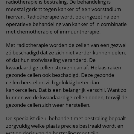
Meer UMC Utrecht
Onderzoeken en diagnostiek
radiotherapie is bestraling. De behandeling is
Bloedprikken
Faciliteiten en voorzieningen
Route naar het ziekenhuis
Teleconsult aanvragen
meestal gericht tegen kanker of een voorstadium
Het Wilhelmina Kinderziekenhuis
Over UMC Utrecht
Wachttijden
Bezoekregels
hiervan. Radiotherapie wordt ook ingezet na een
Parkeren
Diagnostiek aanvragen
Research
operatieve behandeling van kanker of in combinatie
Bezoektijden
Kwaliteit en veiligheid
Wegwijs in het ziekenhuis
Zorgverlenersportaal
met chemotherapie of immuuntherapie.
Onderwijs
Wijzigen patiëntgegevens
Contact met polikliniek
Met radiotherapie worden de cellen van een gezwel
Mijn UMC Utrecht patiëntportaal
Werken bij het UMC Utrecht
Contact met verpleegafdeling
zó beschadigd dat ze zich niet verder kunnen delen,
of dat hun stofwisseling veranderd. De
Het Wilhelmina Kinderziekenhuis
kwaadaardige cellen sterven dan af. Helaas raken
gezonde cellen ook beschadigd. Deze gezonde
cellen herstellen zich gelukkig beter dan
kankercellen. Dat is een belangrijk verschil. Want zo
kunnen we de kwaadaardige cellen doden, terwijl de
gezonde cellen zich weer herstellen.
De specialist die u behandelt met bestraling bepaalt
zorgvuldig welke plaats precies bestraald wordt en
wat de dosis van de bestraling moet zijn.