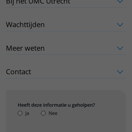
Bij het UMC Utrecht
uitklapper, klik o
Wachttijden
uitklapper, klik om te ope
Meer weten
uitklapper, klik om te ope
Contact
uitklapper, klik om te openen
Heeft deze informatie u geholpen?
Ja
Nee