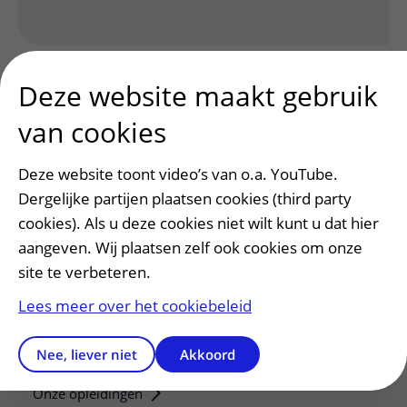
Deze website maakt gebruik
van cookies
Deze website toont video’s van o.a. YouTube.
Patiënt en bezoek
Dergelijke partijen plaatsen cookies (third party
Afspraak maken of wijzigen
cookies). Als u deze cookies niet wilt kunt u dat hier
Voorbereiden op uw afspraak
aangeven. Wij plaatsen zelf ook cookies om onze
Wijzigen patiëntgegevens
site te verbeteren.
Opvragen kopie dossier
Lees meer over het cookiebeleid
Bezoektijden
Nee, liever niet
Akkoord
Onderwijs en onderzoek
Onze opleidingen