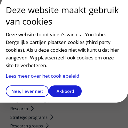
Deze website maakt gebruik
Patiënt en bezoek
van cookies
Afspraak maken of wijzigen
Deze website toont video’s van o.a. YouTube.
Voorbereiden op uw afspraak
Dergelijke partijen plaatsen cookies (third party
Wijzigen patiëntgegevens
cookies). Als u deze cookies niet wilt kunt u dat hier
Opvragen kopie dossier
aangeven. Wij plaatsen zelf ook cookies om onze
Bezoektijden
site te verbeteren.
Onderwijs en onderzoek
Lees meer over het cookiebeleid
Onze opleidingen
Nee, liever niet
Akkoord
De Nieuwe Utrechtse School
Stage en opleidingsplaatsen
Research
Strategic programs
Research groups