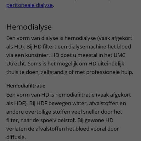
Meer UMC Utrecht
Onderzoeken en diagnostiek
Bloedprikken
peritoneale dialyse
.
Faciliteiten en voorzieningen
Route naar het ziekenhuis
Teleconsult aanvragen
Het Wilhelmina Kinderziekenhuis
Over UMC Utrecht
Wachttijden
Bezoekregels
Parkeren
Diagnostiek aanvragen
Hemodialyse
Research
Bezoektijden
Kwaliteit en veiligheid
Wegwijs in het ziekenhuis
Zorgverlenersportaal
Onderwijs
Wijzigen patiëntgegevens
Een vorm van dialyse is hemodialyse (vaak afgekort
Contact met polikliniek
als HD). Bij HD filtert een dialysemachine het bloed
Mijn UMC Utrecht patiëntportaal
Werken bij het UMC Utrecht
Contact met verpleegafdeling
via een kunstnier. HD doet u meestal in het UMC
Utrecht. Soms is het mogelijk om HD uiteindelijk
Het Wilhelmina Kinderziekenhuis
thuis te doen, zelfstandig of met professionele hulp.
Hemodiafiltratie
Een vorm van HD is hemodiafiltratie (vaak afgekort
als HDF). Bij HDF bewegen water, afvalstoffen en
andere overtollige stoffen veel sneller door het
filter, naar de spoelvloeistof. Bij gewone HD
verlaten de afvalstoffen het bloed vooral door
diffusie.