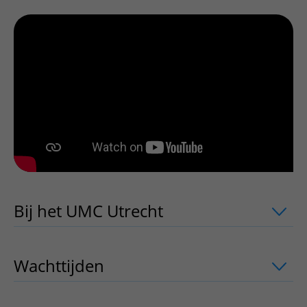
Kennisclip over de impact van hemodialyse op het dagel
Bij het UMC Utrecht
uitklapper, klik o
Wachttijden
uitklapper, klik om te ope