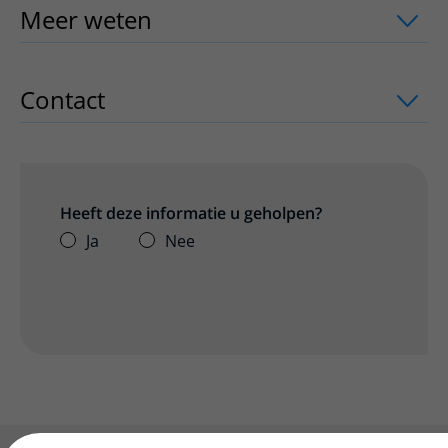
Meer weten
uitklapper, klik om te ope
Contact
uitklapper, klik om te openen
Heeft deze informatie u geholpen?
Ja
Nee