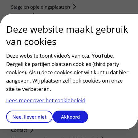
Stage en opleidingsplaatsen
Research
Strategic programs
Deze website maakt gebruik
Research groups
van cookies
Researchers
Research technologies
Deze website toont video’s van o.a. YouTube.
Dergelijke partijen plaatsen cookies (third party
Verwijzers
cookies). Als u deze cookies niet wilt kunt u dat hier
Mijn patiënt verwijzen
aangeven. Wij plaatsen zelf ook cookies om onze
Teleconsult aanvragen
site te verbeteren.
Diagnostiek aanvragen
Lees meer over het cookiebeleid
Zorgverlenersportaal
Nee, liever niet
Akkoord
Service, contact en faciliteiten
Contact