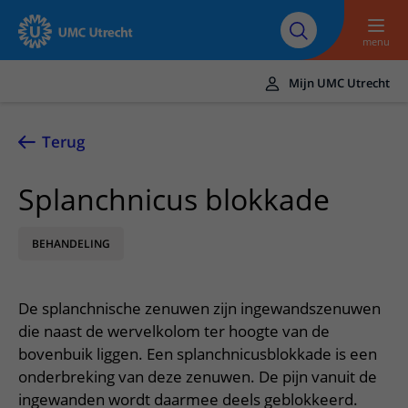
Naar hoofdinhoud
Over UMC
Werken bij het UMC
Research
Onderwijs
Utrecht
Utrecht
menu
Mijn UMC Utrecht
Translate
UMC Utrecht
Terug
Home
Splanchnicus blokkade
Zorg en behandeling
BEHANDELING
Ziekten en aandoeningen
Afspraak en opname
Behandelingen
Afspraak maken of wijzigen
In het ziekenhuis
De splanchnische zenuwen zijn ingewandszenuwen
Poliklinieken
Bezoek aan de polikliniek
Op bezoek in het UMC Utrecht
Contact en route
die naast de wervelkolom ter hoogte van de
Verpleegafdelingen
Opname in het ziekenhuis
bovenbuik liggen. Een splanchnicusblokkade is een
Apotheek
Spoed
Verwijzers
onderbreking van deze zenuwen. De pijn vanuit de
Onze zorgverleners
Voorbereiding op uw afspraak
Winkels en restaurants
Contactgegevens
ingewanden wordt daarmee deels geblokkeerd.
Patiënt verwijzen