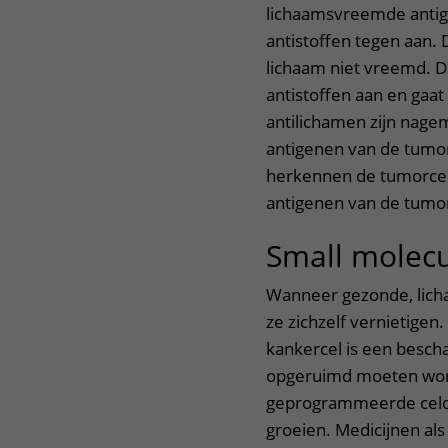
lichaamsvreemde antige
antistoffen tegen aan.
lichaam niet vreemd. 
antistoffen aan en gaa
antilichamen zijn nagem
antigenen van de tumo
herkennen de tumorcel 
antigenen van de tumor
Small molecu
Wanneer gezonde, licha
ze zichzelf vernietig
kankercel is een bescha
opgeruimd moeten worde
geprogrammeerde celdo
groeien. Medicijnen al