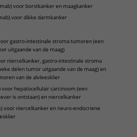
umab) voor borstkanker en maagkanker
mab) voor dikke darmkanker
voor gastro-intestinale stroma tumoren (een
mor uitgaande van de maag)
oor niercelkanker, gastro-intestinale stroma
weke delen tumor uitgaande van de maag) en
oren van de alvleesklier
 voor hepatocellulair carcinoom (een
lever is ontstaan) en niercelkanker
s) voor niercelkanker en neuro-endocriene
esklier