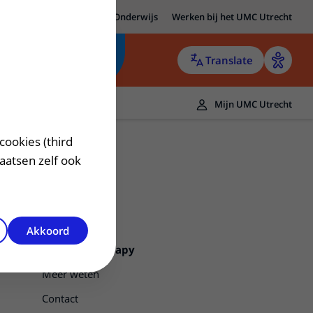
MC Utrecht
Research
Onderwijs
Werken bij het UMC Utrecht
Translate
Mijn UMC Utrecht
cookies (third
laatsen zelf ook
Akkoord
Targeted therapy
Meer weten
Contact