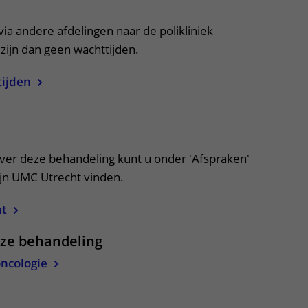
uitklapper, klik om te openen
via andere afdelingen naar de polikliniek
 zijn dan geen wachttijden.
tijden
itklapper, klik om te openen
over deze behandeling kunt u onder 'Afspraken'
ijn UMC Utrecht vinden.
ht
eze behandeling
oncologie