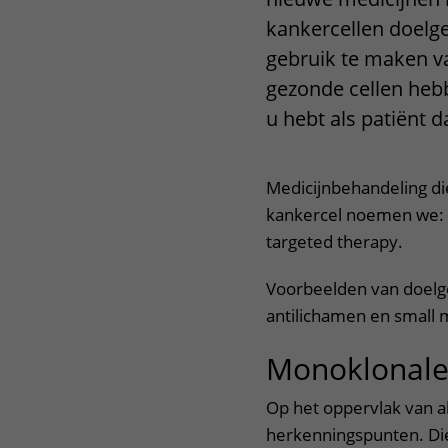
Het Wilhelmina
Bezoektijden
kankercellen doelge
Kinderziekenhuis
gebruik te maken va
Wijzigen patiëntgegevens
gezonde cellen heb
u hebt als patiënt 
Medicijnbehandeling di
kankercel noemen we: d
targeted therapy.
Voorbeelden van doelge
antilichamen en small 
Monoklonale
Op het oppervlak van al
herkenningspunten. Di