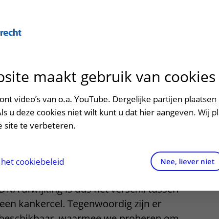
Over U
site maakt gebruik van cookies
n het ziekenhuis
Contact en route
Verwijzers
n
p bezoek in het UMC Utrecht
Mijn UMC Utrecht
Spoed
Patiënt verwijzen
nt video’s van o.a. YouTube. Dergelijke partijen plaatsen 
patiëntportaal
d therapy
Als u deze cookies niet wilt kunt u dat hier aangeven. Wij p
potheek
Contactgegevens
Teleconsult aanvragen
 site te verbeteren.
inkels en restaurants
Route naar het ziekenhuis
Diagnostiek aanvragen
raak
ciliteiten en voorzieningen
Parkeren
Zorgverlenersportaal
het cookiebeleid
Nee, liever niet
 waarbij het erfelijke materiaal (DNA)
ezoekregels
Wegwijs in het ziekenhuis
DNA afwijking is dus het verschil tussen
een kankercel. Tegenwoordig zijn er
aliteit en veiligheid
Contact met polikliniek
 beschikbaar, waarmee we proberen om