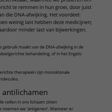
Contact met verpleegafdeling
richt te remmen in hun groei, door juist
n die DNA-afwijking. Het voordeel:
Het Wilhelmina
ben weinig last hebben deze medicijnen;
Kinderziekenhuis
daardoor minder last van bijwerkingen.
e gebruik maakt van de DNA-afwijking in de
oelgerichte behandeling, of in het Engels:
richte therapieën zijn monoklonale
molecules.
 antilichamen
le cellen in ons lichaam zitten
e noemen we ‘antigenen’. Wanneer er