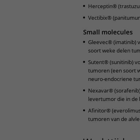
Herceptin® (trastuz
Vectibix® (panitumu
Small molecules
Gleevec® (imatinib) 
soort weke delen tu
Sutent® (sunitinib) v
tumoren (een soort 
neuro-endocriene tum
Nexavar® (sorafenib)
levertumor die in de 
Afinitor® (everolimu
tumoren van de alvle