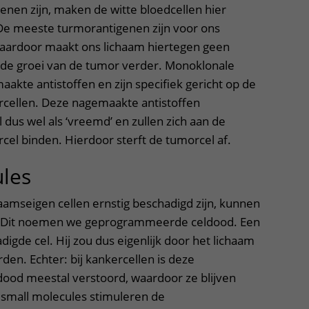
nen zijn, maken de witte bloedcellen hier
 De meeste turmorantigenen zijn voor ons
Daardoor maakt ons lichaam hiertegen geen
t de groei van de tumor verder. Monoklonale
aakte antistoffen en zijn specifiek gericht op de
rcellen. Deze nagemaakte antistoffen
dus wel als ‘vreemd’ en zullen zich aan de
cel binden. Hierdoor sterft de tumorcel af.
les
amseigen cellen ernstig beschadigd zijn, kunnen
en. Dit noemen we geprogrammeerde celdood. Een
digde cel. Hij zou dus eigenlijk door het lichaam
n. Echter: bij kankercellen is deze
od meestal verstoord, waardoor ze blijven
s small molecules stimuleren de