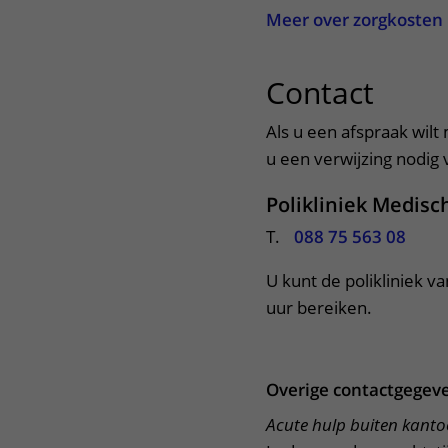
Meer over zorgkosten
Contact
uitkl
Als u een afspraak wilt
u een verwijzing nodig v
Polikliniek Medisc
T.
088 75 563 08
U kunt de polikliniek va
uur bereiken. 
Overige contactgegev
Acute hulp buiten kant