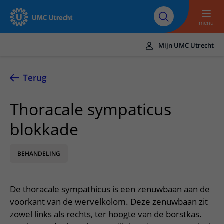
Naar hoofdinhoud
Over UMC
Werken bij het UMC
Research
Onderwijs
Utrecht
Utrecht
menu
Mijn UMC Utrecht
Translate
UMC Utrecht
Terug
Home
Thoracale sympaticus
Zorg en behandeling
blokkade
Ziekten en aandoeningen
Afspraak en opname
Behandelingen
BEHANDELING
Afspraak maken of wijzigen
In het ziekenhuis
Poliklinieken
Bezoek aan de polikliniek
Op bezoek in het UMC Utrecht
Contact en route
De thoracale sympathicus is een zenuwbaan aan de
Verpleegafdelingen
Opname in het ziekenhuis
Apotheek
Spoed
voorkant van de wervelkolom. Deze zenuwbaan zit
Verwijzers
Onze zorgverleners
Voorbereiding op uw afspraak
zowel links als rechts, ter hoogte van de borstkas.
Winkels en restaurants
Contactgegevens
Patiënt verwijzen