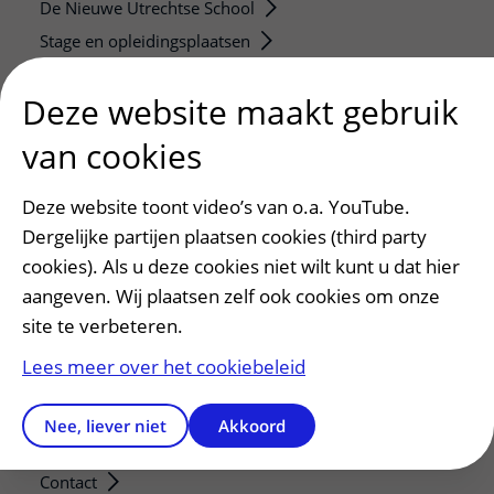
De Nieuwe Utrechtse School
Stage en opleidingsplaatsen
Research
Deze website maakt gebruik
Strategic programs
Research groups
van cookies
Researchers
Deze website toont video’s van o.a. YouTube.
Research technologies
Dergelijke partijen plaatsen cookies (third party
Verwijzers
cookies). Als u deze cookies niet wilt kunt u dat hier
aangeven. Wij plaatsen zelf ook cookies om onze
Mijn patiënt verwijzen
site te verbeteren.
Teleconsult aanvragen
Diagnostiek aanvragen
Lees meer over het cookiebeleid
Zorgverlenersportaal
Nee, liever niet
Akkoord
Service, contact en faciliteiten
Contact