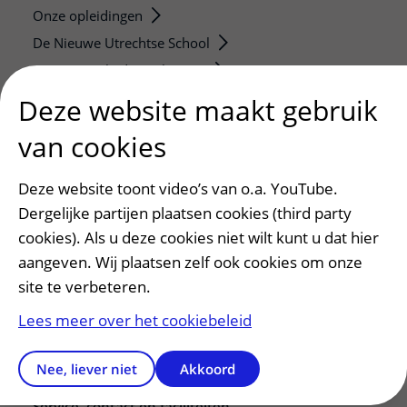
Onze opleidingen
De Nieuwe Utrechtse School
Stage en opleidingsplaatsen
Research
Deze website maakt gebruik
Strategic programs
van cookies
Research groups
Researchers
Deze website toont video’s van o.a. YouTube.
Research technologies
Dergelijke partijen plaatsen cookies (third party
cookies). Als u deze cookies niet wilt kunt u dat hier
Verwijzers
aangeven. Wij plaatsen zelf ook cookies om onze
Mijn patiënt verwijzen
site te verbeteren.
Teleconsult aanvragen
Lees meer over het cookiebeleid
Diagnostiek aanvragen
Zorgverlenersportaal
Nee, liever niet
Akkoord
Service, contact en faciliteiten