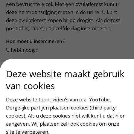
een bevruchte eicel. Met een ovulatietest kunt u
deze hormoonstijging meten in de urine. U kunt
deze ovulatietest kopen bij de drogist. Als de test
positief is, moet u diezelfde dag insemineren.
Hoe moet u insemineren?
U hebt nodig:
opvangbakje
Deze website maakt gebruik
10 ml injectiespuit (zonder naald)
van cookies
urinekatheter voor vrouwen (nr.14, 18 cm)
Deze website toont video’s van o.a. YouTube.
Dit materiaal en een recept hiervoor kunt u krijgen
Dergelijke partijen plaatsen cookies (third party
van de verpleegkundig specialist.
cookies). Als u deze cookies niet wilt kunt u dat hier
U verkrijgt het sperma door masturbatie van de
aangeven. Wij plaatsen zelf ook cookies om onze
man. Het sperma moet worden opgevangen in een
site te verbeteren.