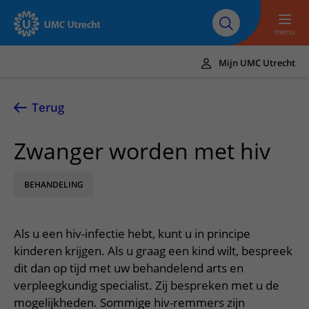
Naar hoofdinhoud
Over UMC
Werken bij het UMC
Research
Onderwijs
Utrecht
Utrecht
menu
Mijn UMC Utrecht
Translate
UMC Utrecht
Terug
Home
Zwanger worden met hiv
Zorg en behandeling
BEHANDELING
Ziekten en aandoeningen
Afspraak en opname
Behandelingen
Afspraak maken of wijzigen
In het ziekenhuis
Als u een hiv-infectie hebt, kunt u in principe
Poliklinieken
Bezoek aan de polikliniek
Op bezoek in het UMC Utrecht
Contact en route
kinderen krijgen. Als u graag een kind wilt, bespreek
Verpleegafdelingen
Opname in het ziekenhuis
dit dan op tijd met uw behandelend arts en
Apotheek
Spoed
Verwijzers
verpleegkundig specialist. Zij bespreken met u de
Onze zorgverleners
Voorbereiding op uw afspraak
Winkels en restaurants
Contactgegevens
mogelijkheden. Sommige hiv-remmers zijn
Patiënt verwijzen