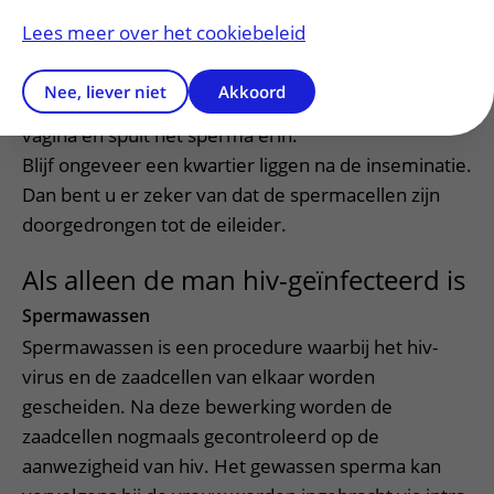
schoon bakje. Met een 10 ml-spuit zuigt u het
Lees meer over het cookiebeleid
sperma op uit het opvangbakje. Zet deze op het
slangetje, waarvan u het groene stukje heeft
Nee, liever niet
Akkoord
afgeknipt. Breng dit slangetje zo diep mogelijk in de
vagina en spuit het sperma erin.
Blijf ongeveer een kwartier liggen na de inseminatie.
Dan bent u er zeker van dat de spermacellen zijn
doorgedrongen tot de eileider.
Als alleen de man hiv-geïnfecteerd is
Spermawassen
Spermawassen is een procedure waarbij het hiv-
virus en de zaadcellen van elkaar worden
gescheiden. Na deze bewerking worden de
zaadcellen nogmaals gecontroleerd op de
aanwezigheid van hiv. Het gewassen sperma kan