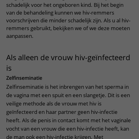
Meer UMC Utrecht
Onderzoeken en diagnostiek
Bloedprikken
schadelijk voor het ongeboren kind. Bij het begin
Faciliteiten en voorzieningen
Route naar het ziekenhuis
Teleconsult aanvragen
van de behandeling kunnen we hiv-remmers
Het Wilhelmina Kinderziekenhuis
Over UMC Utrecht
Wachttijden
Bezoekregels
Parkeren
Diagnostiek aanvragen
voorschrijven die minder schadelijk zijn. Als u al hiv-
Research
Bezoektijden
Kwaliteit en veiligheid
remmers gebruikt, bekijken we of we deze moeten
Wegwijs in het ziekenhuis
Zorgverlenersportaal
aanpassen.
Onderwijs
Wijzigen patiëntgegevens
Contact met polikliniek
Mijn UMC Utrecht patiëntportaal
Werken bij het UMC Utrecht
Contact met verpleegafdeling
Als alleen de vrouw hiv-geïnfecteerd
Het Wilhelmina Kinderziekenhuis
is
Zelfinseminatie
Zelfinseminatie is het inbrengen van het sperma in
de vagina met een spuit en een slangetje. Dit is een
veilige methode als de vrouw met hiv is
geïnfecteerd en haar partner geen hiv-infectie
heeft. Als de penis in contact komt met het vaginale
vocht van een vrouw die een hiv-infectie heeft, kan
de man ook een hiv-infectie krijgen. Met