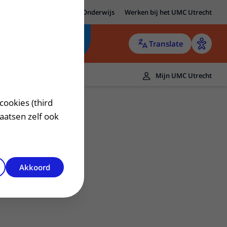
MC Utrecht
Research
Onderwijs
Werken bij het UMC Utrecht
Translate
Mijn UMC Utrecht
cookies (third
laatsen zelf ook
Akkoord