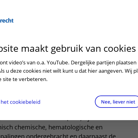
Over U
site maakt gebruik van cookies
n het ziekenhuis
Contact en route
Verwijzers
n
p bezoek in het UMC Utrecht
Mijn UMC Utrecht
Spoed
Patiënt verwijzen
nt video’s van o.a. YouTube. Dergelijke partijen plaatsen 
patiëntportaal
l Diagnostisch
Als u deze cookies niet wilt kunt u dat hier aangeven. Wij p
potheek
Contactgegevens
Teleconsult aanvragen
 site te verbeteren.
orium (CDL)
inkels en restaurants
Route naar het ziekenhuis
Diagnostiek aanvragen
raak
ciliteiten en voorzieningen
Parkeren
Zorgverlenersportaal
het cookiebeleid
Nee, liever niet
ezoekregels
Wegwijs in het ziekenhuis
gnostisch Laboratorium (CDL) zijn de
inisch chemische, hematologische en
aliteit en veiligheid
Contact met polikliniek
palingen ondergebracht en daarnaast de