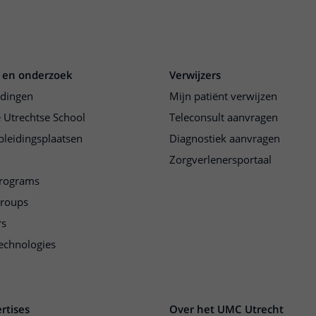
 en onderzoek
Verwijzers
idingen
Mijn patiënt verwijzen
 Utrechtse School
Teleconsult aanvragen
pleidingsplaatsen
Diagnostiek aanvragen
Zorgverlenersportaal
programs
groups
rs
echnologies
rtises
Over het UMC Utrecht