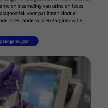
name en inzameling van urine en feces.
Contact met verpleegafdeling
iagnostiek voor patiënten vindt er
Het Wilhelmina
nderzoek, onderwijs en zorginnovatie
Kinderziekenhuis
epalingenwijzer