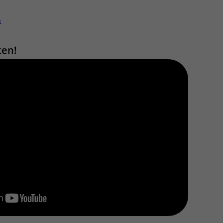
s
ten!