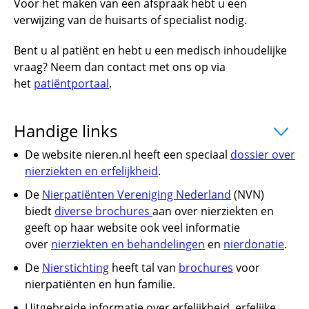
Voor het maken van een afspraak hebt u een
verwijzing van de huisarts of specialist nodig.
Bent u al patiënt en hebt u een medisch inhoudelijke
vraag? Neem dan contact met ons op via
het
patiëntportaal
.
Handige links
uitklapper, klik om te o
De website nieren.nl heeft een speciaal
dossier over
nierziekten en erfelijkheid
.
De
Nierpatiënten Vereniging Nederland
(NVN)
biedt
diverse brochures
aan over nierziekten en
geeft op haar website ook veel informatie
over
nierziekten en behandelingen
en
nierdonatie
.
De
Nierstichting
heeft tal van
brochures
voor
nierpatiënten en hun familie.
Uitgebreide informatie over erfelijkheid, erfelijke