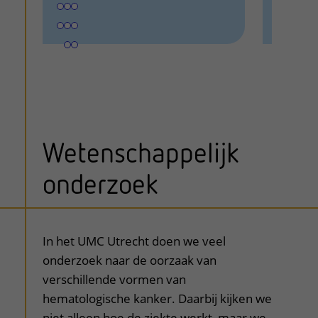
Wetenschappelijk
onderzoek
uitklapper, klik om te openen
In het UMC Utrecht doen we veel
onderzoek naar de oorzaak van
verschillende vormen van
hematologische kanker. Daarbij kijken we
niet alleen hoe de ziekte werkt, maar we