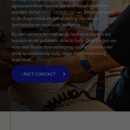
Meer UMC Utrecht
Onderzoeken en diagnostiek
Bloedprikken
Faciliteiten en voorzieningen
agressieve bloedkanker die snel behandeld moet
Route naar het ziekenhuis
Teleconsult aanvragen
Het Wilhelmina Kinderziekenhuis
Over UMC Utrecht
worden. In het UMC Utrecht zijn wij gespecialiseerd
Wachttijden
Bezoekregels
Parkeren
in de diagnostiek en behandeling van acute
Diagnostiek aanvragen
Research
Bezoektijden
lymfatische en myeloïde leukemie.
Kwaliteit en veiligheid
Wegwijs in het ziekenhuis
Zorgverlenersportaal
Onderwijs
Bij een vermoeden van acute leukemie bieden wij
Wijzigen patiëntgegevens
Contact met polikliniek
huisartsen en patiënten directe hulp. Ook zorgen we
Mijn UMC Utrecht patiëntportaal
Werken bij het UMC Utrecht
voor een snelle doorverwijzing van de patiënt naar
Contact met verpleegafdeling
onze spoedeisende hulp, waar een hematoloog
Het Wilhelmina Kinderziekenhuis
klaarstaat.
DIRECT CONTACT