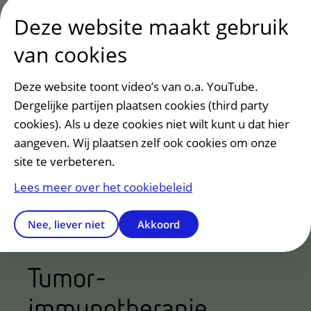
Paul was begin twintig toen hij
In 2017 krijg
Deze website maakt gebruik
acute leukemie kreeg. Zijn
de diagnose l
leven veranderde in één klap.
van cookies
Nu, jaren later, kijkt hij terug én
vooruit.
Deze website toont video’s van o.a. YouTube.
Dergelijke partijen plaatsen cookies (third party
Lees meer
cookies). Als u deze cookies niet wilt kunt u dat hier
aangeven. Wij plaatsen zelf ook cookies om onze
site te verbeteren.
Lees meer over het cookiebeleid
Nee, liever niet
Akkoord
Tumor-
immunotherapie