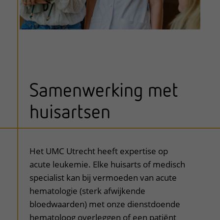
Samenwerking met
huisartsen
uitklapper, klik om te openen
Het UMC Utrecht heeft expertise op
acute leukemie. Elke huisarts of medisch
specialist kan bij vermoeden van acute
hematologie (sterk afwijkende
bloedwaarden) met onze dienstdoende
hematoloog overleggen of een patiënt