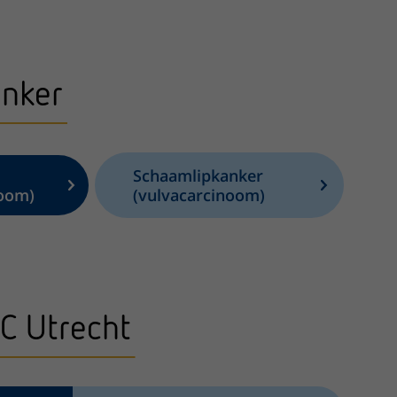
anker
Schaamlipkanker
noom)
(vulvacarcinoom)
C Utrecht