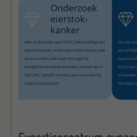
Onderzoek
eierstok-
kanker
Met onderzoek naar HIPEC behandeling van
We zijn e
eierstokkanker, onze organoiden-onderzoek
een erfeli
en ons onderzoek naar chirurgie bij
baarmoede
terugkerende eierstokkanker, werken we in
bij jou sp
het UMC Utrecht continu aan innovatie bij
schakelen
ovariumcarcinoom.
familiaire