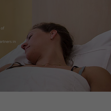
 of
rtners in