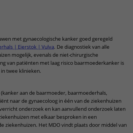
en
ouwen met gynaecologische kanker goed geregeld
als | Eierstok | Vulva
. De diagnostiek van alle
izen mogelijk, evenals de niet-chirurgische
g van patiënten met laag risico baarmoederkanker is
in twee klinieken.
 (kanker aan de baarmoeder, baarmoederhals,
atiënt naar de gynaecoloog in één van de ziekenhuizen
erricht onderzoek en kan aanvullend onderzoek laten
 ziekenhuizen met elkaar besproken in een
de ziekenhuizen. Het MDO vindt plaats door middel van