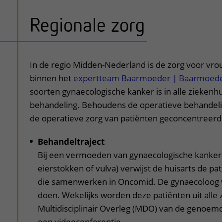
Regionale zorg
uitklapper, klik om te open
In de regio Midden-Nederland is de zorg voor vr
binnen het
expertteam Baarmoeder | Baarmoederh
soorten gynaecologische kanker is in alle ziekenhu
behandeling. Behoudens de operatieve behandelin
de operatieve zorg van patiënten geconcentreerd 
Behandeltraject
Bij een vermoeden van gynaecologische kanker
eierstokken of vulva) verwijst de huisarts de p
die samenwerken in Oncomid. De gynaecoloog v
doen. Wekelijks worden deze patiënten uit alle
Multidisciplinair Overleg (MDO) van de genoem
een videoconferentie.