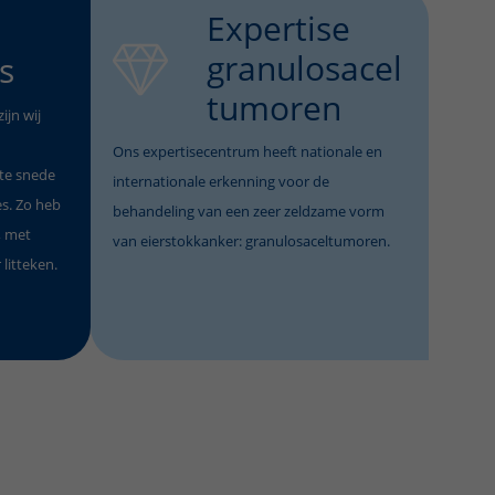
Expertise
granulosacel
s
tumoren
ijn wij
Ons expertisecentrum heeft nationale en
ote snede
internationale erkenning voor de
s. Zo heb
behandeling van een zeer zeldzame vorm
, met
van eierstokkanker: granulosaceltumoren.
r litteken.