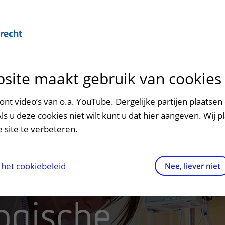
Over U
site maakt gebruik van cookies
n het ziekenhuis
Contact en route
Verwijzers
n
p bezoek in het UMC Utrecht
Mijn UMC Utrecht
Spoed
Patiënt verwijzen
 het UMC Utrecht
Over ons
Ervaringen
Regionale zorg
Onder
nt video’s van o.a. YouTube. Dergelijke partijen plaatsen 
patiëntportaal
Als u deze cookies niet wilt kunt u dat hier aangeven. Wij p
potheek
Contactgegevens
Teleconsult aanvragen
 site te verbeteren.
inkels en restaurants
Route naar het ziekenhuis
Diagnostiek aanvragen
raak
ciliteiten en voorzieningen
Parkeren
Zorgverlenersportaal
het cookiebeleid
Nee, liever niet
ezoekregels
Wegwijs in het ziekenhuis
ogische
aliteit en veiligheid
Contact met polikliniek