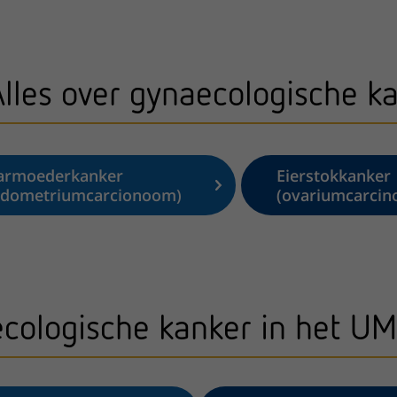
Alles over gynaecologische k
armoederkanker
Eierstokkanker
ndometriumcarcionoom)
(ovariumcarci
cologische kanker in het UM