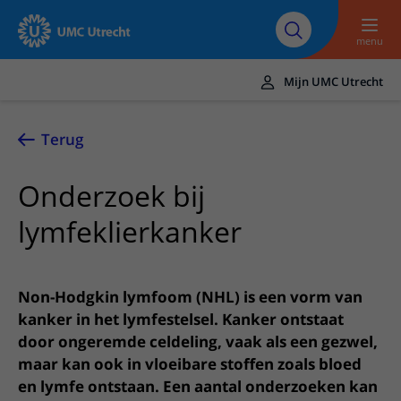
Naar hoofdinhoud
Over UMC
Werken bij het UMC
Research
Onderwijs
Utrecht
Utrecht
menu
Mijn UMC Utrecht
Translate
UMC Utrecht
Terug
Home
Onderzoek bij
Zorg en behandeling
lymfeklierkanker
Ziekten en aandoeningen
Afspraak en opname
Behandelingen
Afspraak maken of wijzigen
In het ziekenhuis
Non-Hodgkin lymfoom (NHL) is een vorm van
Poliklinieken
Bezoek aan de polikliniek
kanker in het lymfestelsel. Kanker ontstaat
Op bezoek in het UMC Utrecht
Contact en route
Verpleegafdelingen
door ongeremde celdeling, vaak als een gezwel,
Opname in het ziekenhuis
Apotheek
Spoed
Verwijzers
maar kan ook in vloeibare stoffen zoals bloed
Onze zorgverleners
Voorbereiding op uw afspraak
Winkels en restaurants
en lymfe ontstaan. Een aantal onderzoeken kan
Contactgegevens
Patiënt verwijzen