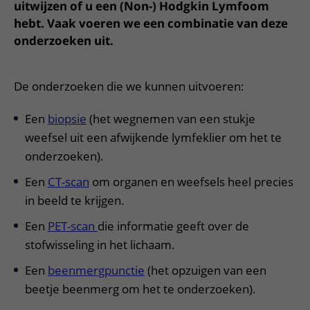
Meer UMC Utrecht
Onderzoeken en diagnostiek
uitwijzen of u een (Non-) Hodgkin Lymfoom
Bloedprikken
Faciliteiten en voorzieningen
Route naar het ziekenhuis
Teleconsult aanvragen
hebt. Vaak voeren we een combinatie van deze
Het Wilhelmina Kinderziekenhuis
Over UMC Utrecht
Wachttijden
Bezoekregels
onderzoeken uit.
Parkeren
Diagnostiek aanvragen
Research
Bezoektijden
Kwaliteit en veiligheid
Wegwijs in het ziekenhuis
Zorgverlenersportaal
Onderwijs
Wijzigen patiëntgegevens
De onderzoeken die we kunnen uitvoeren:
Contact met polikliniek
Mijn UMC Utrecht patiëntportaal
Werken bij het UMC Utrecht
Contact met verpleegafdeling
Een
biopsie
(het wegnemen van een stukje
weefsel uit een afwijkende lymfeklier om het te
Het Wilhelmina Kinderziekenhuis
onderzoeken).
Een
CT-scan
om organen en weefsels heel precies
in beeld te krijgen.
Een
PET-scan
die informatie geeft over de
stofwisseling in het lichaam.
Een
beenmergpunctie
(het opzuigen van een
beetje beenmerg om het te onderzoeken).