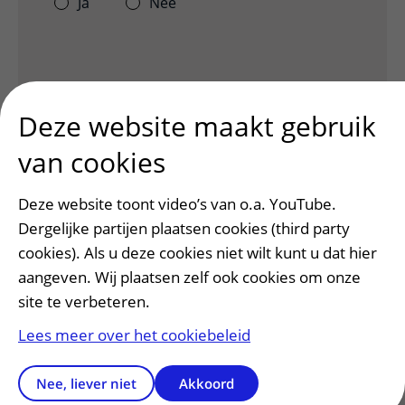
Ja
Nee
Deze website maakt gebruik
van cookies
Deze website toont video’s van o.a. YouTube.
Dergelijke partijen plaatsen cookies (third party
Patiënt en bezoek
cookies). Als u deze cookies niet wilt kunt u dat hier
Afspraak maken of wijzigen
aangeven. Wij plaatsen zelf ook cookies om onze
Voorbereiden op uw afspraak
site te verbeteren.
Wijzigen patiëntgegevens
Lees meer over het cookiebeleid
Opvragen kopie dossier
Bezoektijden
Nee, liever niet
Akkoord