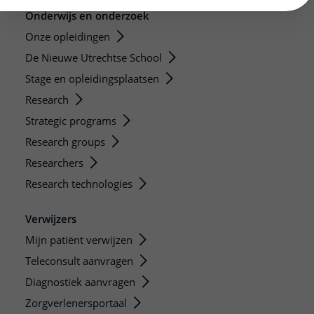
Onderwijs en onderzoek
Onze opleidingen
De Nieuwe Utrechtse School
Stage en opleidingsplaatsen
Research
Strategic programs
Research groups
Researchers
Research technologies
Verwijzers
Mijn patiënt verwijzen
Teleconsult aanvragen
Diagnostiek aanvragen
Zorgverlenersportaal