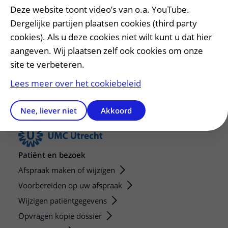
Heeft deze informatie u geholpen?
Deze website toont video’s van o.a. YouTube.
Ja
Nee
Dergelijke partijen plaatsen cookies (third party
cookies). Als u deze cookies niet wilt kunt u dat hier
aangeven. Wij plaatsen zelf ook cookies om onze
site te verbeteren.
Lees meer over het cookiebeleid
Nee, liever niet
Akkoord
Patiënt en bezoek
Afspraak maken of wijzigen
Voorbereiden op uw afspraak
Wijzigen patiëntgegevens
Opvragen kopie dossier