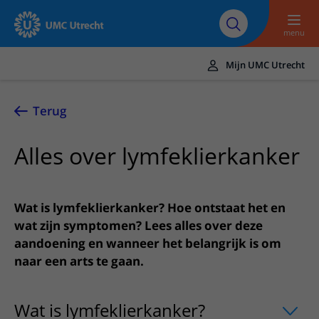
Naar hoofdinhoud
Over UMC
Werken bij het UMC
Research
Onderwijs
Utrecht
Utrecht
menu
Mijn UMC Utrecht
Translate
UMC Utrecht
Terug
Home
Alles over lymfeklierkanker
Zorg en behandeling
Ziekten en aandoeningen
Afspraak en opname
Wat is lymfeklierkanker? Hoe ontstaat het en
Behandelingen
Afspraak maken of wijzigen
wat zijn symptomen? Lees alles over deze
In het ziekenhuis
aandoening en wanneer het belangrijk is om
Poliklinieken
Bezoek aan de polikliniek
Op bezoek in het UMC Utrecht
Contact en route
naar een arts te gaan.
Verpleegafdelingen
Opname in het ziekenhuis
Apotheek
Spoed
Verwijzers
Onze zorgverleners
Voorbereiding op uw afspraak
Winkels en restaurants
Wat is lymfeklierkanker?​
uitklapper, k
Contactgegevens
Patiënt verwijzen