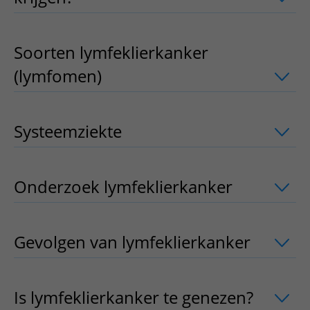
Soorten lymfeklierkanker
(lymfomen)
uitklapper, klik om te op
Systeemziekte
uitklapper, klik om te 
Onderzoek lymfeklierkanker
uitklapp
Gevolgen van lymfeklierkanker
uitkla
Is lymfeklierkanker te genezen?​
uitkla