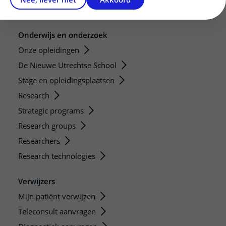
Bezoektijden
Onderwijs en onderzoek
Onze opleidingen
De Nieuwe Utrechtse School
Stage en opleidingsplaatsen
Research
Strategic programs
Research groups
Researchers
Research technologies
Verwijzers
Mijn patiënt verwijzen
Teleconsult aanvragen