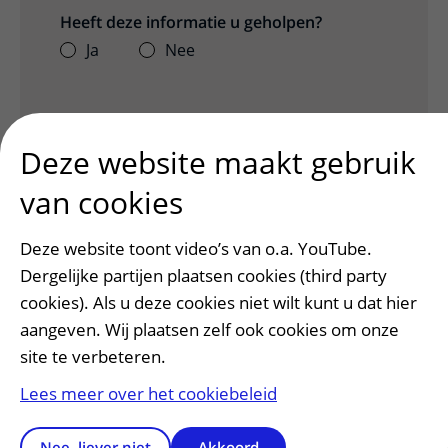
Heeft deze informatie u geholpen?
Ja
Nee
Deze website maakt gebruik
van cookies
Deze website toont video’s van o.a. YouTube.
Dergelijke partijen plaatsen cookies (third party
cookies). Als u deze cookies niet wilt kunt u dat hier
Patiënt en bezoek
aangeven. Wij plaatsen zelf ook cookies om onze
Afspraak maken of wijzigen
site te verbeteren.
Voorbereiden op uw afspraak
Lees meer over het cookiebeleid
Wijzigen patiëntgegevens
Opvragen kopie dossier
Nee, liever niet
Akkoord