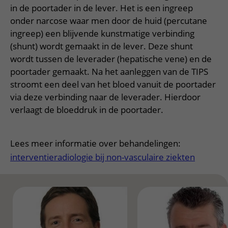
Meer UMC Utrecht
Onderzoeken en diagnostiek
Bloedprikken
in de poortader in de lever. Het is een ingreep
Faciliteiten en voorzieningen
Route naar het ziekenhuis
Teleconsult aanvragen
onder narcose waar men door de huid (percutane
Het Wilhelmina Kinderziekenhuis
Over UMC Utrecht
Wachttijden
Bezoekregels
Parkeren
Diagnostiek aanvragen
ingreep) een blijvende kunstmatige verbinding
Research
Bezoektijden
Kwaliteit en veiligheid
(shunt) wordt gemaakt in de lever. Deze shunt
Wegwijs in het ziekenhuis
Zorgverlenersportaal
wordt tussen de leverader (hepatische vene) en de
Onderwijs
Wijzigen patiëntgegevens
Contact met polikliniek
poortader gemaakt. Na het aanleggen van de TIPS
Mijn UMC Utrecht patiëntportaal
Werken bij het UMC Utrecht
stroomt een deel van het bloed vanuit de poortader
Contact met verpleegafdeling
via deze verbinding naar de leverader. Hierdoor
Het Wilhelmina Kinderziekenhuis
verlaagt de bloeddruk in de poortader.
Lees meer informatie over behandelingen:
interventieradiologie bij non-vasculaire ziekten