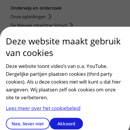
Onderwijs en onderzoek
Onze opleidingen
De Nieuwe Utrechtse School
Stage en opleidingsplaatsen
Deze website maakt gebruik
Research
van cookies
Strategic programs
Research groups
Deze website toont video’s van o.a. YouTube.
Researchers
Dergelijke partijen plaatsen cookies (third party
Research technologies
cookies). Als u deze cookies niet wilt kunt u dat hier
aangeven. Wij plaatsen zelf ook cookies om onze
Verwijzers
site te verbeteren.
Mijn patiënt verwijzen
Lees meer over het cookiebeleid
Teleconsult aanvragen
Diagnostiek aanvragen
Nee, liever niet
Akkoord
Zorgverlenersportaal