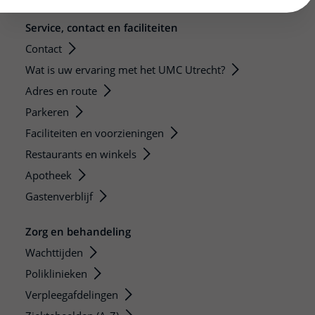
Service, contact en faciliteiten
Contact
Wat is uw ervaring met het UMC Utrecht?
Adres en route
Parkeren
Faciliteiten en voorzieningen
Restaurants en winkels
Apotheek
Gastenverblijf
Zorg en behandeling
Wachttijden
Poliklinieken
Verpleegafdelingen