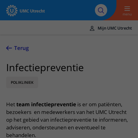
Naar hoofdinhoud
Over UMC
Werken bij het UMC
Research
Onderwijs
Utrecht
Utrecht
menu
Mijn UMC Utrecht
Translate
UMC Utrecht
Terug
Home
Infectiepreventie
Zorg en behandeling
POLIKLINIEK
Ziekten en aandoeningen
Afspraak en opname
Behandelingen
Afspraak maken of wijzigen
In het ziekenhuis
Het
team infectiepreventie
is er om patiënten,
Poliklinieken
Bezoek aan de polikliniek
Op bezoek in het UMC Utrecht
Contact en route
bezoekers en medewerkers van het UMC Utrecht
Verpleegafdelingen
Opname in het ziekenhuis
op het gebied van infectiepreventie te informeren,
Apotheek
Spoed
Verwijzers
adviseren, ondersteunen en eventueel te
Onze zorgverleners
Voorbereiding op uw afspraak
Winkels en restaurants
Contactgegevens
behandelen.
Patiënt verwijzen