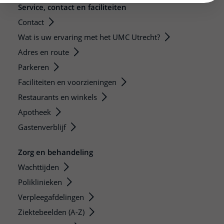
Service, contact en faciliteiten
Contact
Wat is uw ervaring met het UMC Utrecht?
Adres en route
Parkeren
Faciliteiten en voorzieningen
Restaurants en winkels
Apotheek
Gastenverblijf
Zorg en behandeling
Wachttijden
Poliklinieken
Verpleegafdelingen
Ziektebeelden (A-Z)