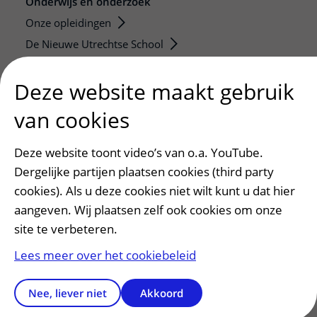
Onderwijs en onderzoek
Onze opleidingen
De Nieuwe Utrechtse School
Stage en opleidingsplaatsen
Deze website maakt gebruik
Research
Strategic programs
van cookies
Research groups
Researchers
Deze website toont video’s van o.a. YouTube.
Dergelijke partijen plaatsen cookies (third party
Research technologies
cookies). Als u deze cookies niet wilt kunt u dat hier
Verwijzers
aangeven. Wij plaatsen zelf ook cookies om onze
site te verbeteren.
Mijn patiënt verwijzen
Teleconsult aanvragen
Lees meer over het cookiebeleid
Diagnostiek aanvragen
Zorgverlenersportaal
Nee, liever niet
Akkoord