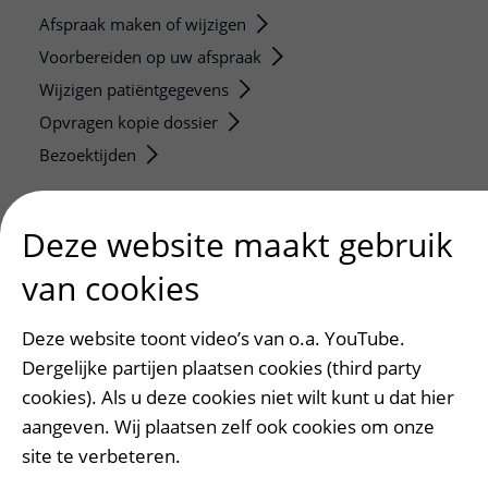
Afspraak maken of wijzigen
Voorbereiden op uw afspraak
Wijzigen patiëntgegevens
Opvragen kopie dossier
Bezoektijden
Onderwijs en onderzoek
Deze website maakt gebruik
Onze opleidingen
De Nieuwe Utrechtse School
van cookies
Stage en opleidingsplaatsen
Deze website toont video’s van o.a. YouTube.
Research
Dergelijke partijen plaatsen cookies (third party
Strategic programs
cookies). Als u deze cookies niet wilt kunt u dat hier
Research groups
aangeven. Wij plaatsen zelf ook cookies om onze
Researchers
site te verbeteren.
Research technologies