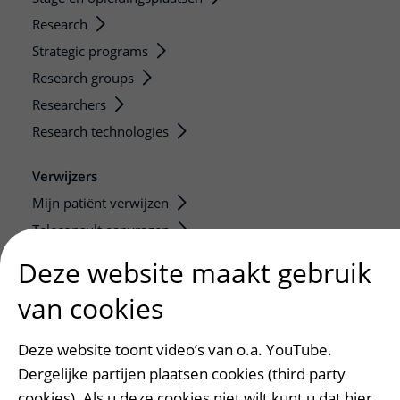
Research
Strategic programs
Research groups
Researchers
Research technologies
Verwijzers
Mijn patiënt verwijzen
Teleconsult aanvragen
Diagnostiek aanvragen
Deze website maakt gebruik
Zorgverlenersportaal
van cookies
Service, contact en faciliteiten
Deze website toont video’s van o.a. YouTube.
Contact
Dergelijke partijen plaatsen cookies (third party
Wat is uw ervaring met het UMC Utrecht?
cookies). Als u deze cookies niet wilt kunt u dat hier