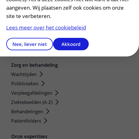
Adres en route
aangeven. Wij plaatsen zelf ook cookies om onze
Parkeren
site te verbeteren.
Faciliteiten en voorzieningen
Lees meer over het cookiebeleid
Restaurants en winkels
Apotheek
Nee, liever niet
Akkoord
Gastenverblijf
Zorg en behandeling
Wachttijden
Poliklinieken
Verpleegafdelingen
Ziektebeelden (A-Z)
Behandelingen
Patiëntfolders
Onze expertises