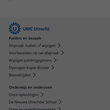
Meer UMC Utrecht
Onderzoeken en diagnostiek
Bloedprikken
Faciliteiten en voorzieningen
Route naar het ziekenhuis
Teleconsult aanvragen
Het Wilhelmina Kinderziekenhuis
Over UMC Utrecht
Wachttijden
Bezoekregels
Parkeren
Diagnostiek aanvragen
Research
Bezoektijden
Kwaliteit en veiligheid
Wegwijs in het ziekenhuis
Zorgverlenersportaal
Onderwijs
Wijzigen patiëntgegevens
Contact met polikliniek
Mijn UMC Utrecht patiëntportaal
Werken bij het UMC Utrecht
Patiënt en bezoek
Contact met verpleegafdeling
Afspraak maken of wijzigen
Het Wilhelmina Kinderziekenhuis
Voorbereiden op uw afspraak
Wijzigen patiëntgegevens
Opvragen kopie dossier
Bezoektijden
Onderwijs en onderzoek
Onze opleidingen
De Nieuwe Utrechtse School
Stage en opleidingsplaatsen