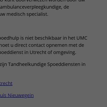
Contact met verpleegafdeling
e ambulanceverpleegkundige, de
uw medisch specialist.
Het Wilhelmina
Kinderziekenhuis
oedhulp is niet beschikbaar in het UMC
moet u direct contact opnemen met de
oeddienst in Utrecht of omgeving.
 zijn Tandheelkundige Spoeddiensten in
trecht
huis Nieuwegein