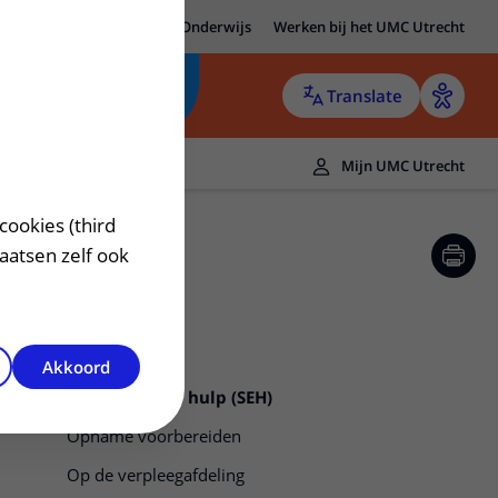
MC Utrecht
Research
Onderwijs
Werken bij het UMC Utrecht
Translate
Mijn UMC Utrecht
cookies (third
laatsen zelf ook
Akkoord
Spoedeisende hulp (SEH)
Opname voorbereiden
Op de verpleegafdeling