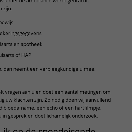
 als u met de ambulance wordt gebracht.
 zijn:
bewijs
zekeringsgegevens
isarts en apotheek
uisarts of HAP
en, dan neemt een verpleegkundige u mee.
lt vragen aan u en doet een aantal metingen om
tig uw klachten zijn. Zo nodig doen wij aanvullend
d bloedafname, een echo of een hartfilmpje.
u in gesprek en doet lichamelijk onderzoek.
 ik op de spoedeisende