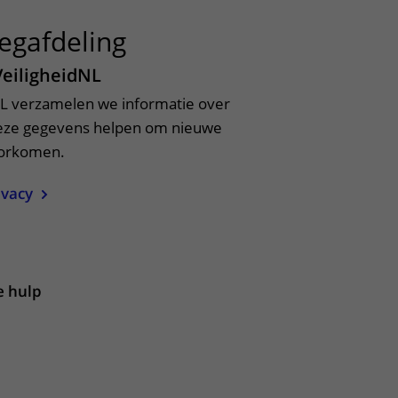
egafdeling
uitklapper, klik om t
VeiligheidNL
L verzamelen we informatie over
eze gegevens helpen om nieuwe
oorkomen.
ivacy
apper, klik om te openen
e hulp