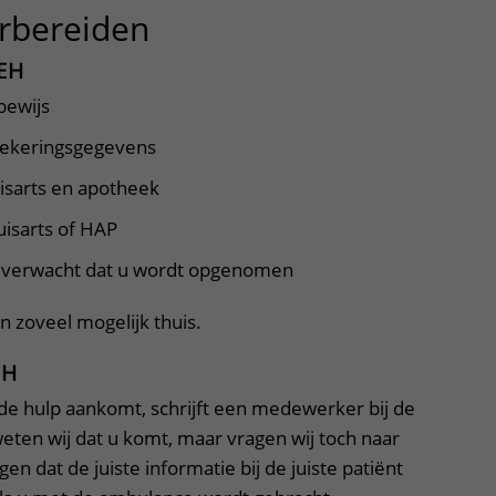
rbereiden
uitklapper, klik om te
EH
bewijs
zekeringsgegevens
isarts en apotheek
uisarts of HAP
u verwacht dat u wordt opgenomen
n zoveel mogelijk thuis.
EH
de hulp aankomt, schrijft een medewerker bij de
weten wij dat u komt, maar vragen wij toch naar
n dat de juiste informatie bij de juiste patiënt