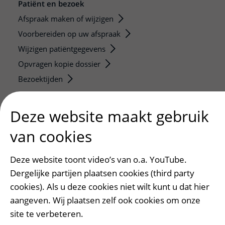
Patiënt en bezoek
Afspraak maken of wijzigen
Voorbereiden op uw afspraak
Wijzigen patiëntgegevens
Opvragen kopie dossier
Bezoektijden
Onderwijs en onderzoek
Deze website maakt gebruik
Onze opleidingen
van cookies
De Nieuwe Utrechtse School
Stage en opleidingsplaatsen
Deze website toont video’s van o.a. YouTube.
Research
Dergelijke partijen plaatsen cookies (third party
Strategic programs
cookies). Als u deze cookies niet wilt kunt u dat hier
Research groups
aangeven. Wij plaatsen zelf ook cookies om onze
Researchers
site te verbeteren.
Research technologies