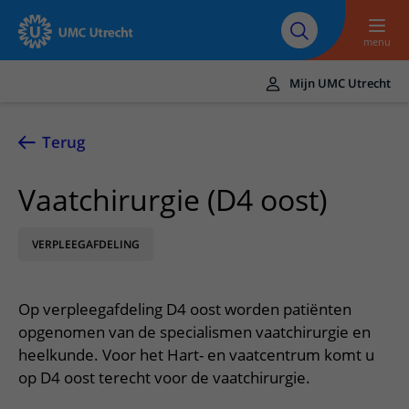
Naar hoofdinhoud
Over UMC
Werken bij het UMC
Research
Onderwijs
Utrecht
Utrecht
menu
Mijn UMC Utrecht
Translate
UMC Utrecht
Terug
Home
Vaatchirurgie (D4 oost)
Zorg en behandeling
VERPLEEGAFDELING
Ziekten en aandoeningen
Afspraak en opname
Behandelingen
Afspraak maken of wijzigen
In het ziekenhuis
Op verpleegafdeling D4 oost worden patiënten
Poliklinieken
Bezoek aan de polikliniek
Op bezoek in het UMC Utrecht
Contact en route
opgenomen van de specialismen vaatchirurgie en
Verpleegafdelingen
Opname in het ziekenhuis
heelkunde. Voor het Hart- en vaatcentrum komt u
Apotheek
Spoed
Verwijzers
op D4 oost terecht voor de vaatchirurgie.
Onze zorgverleners
Voorbereiding op uw afspraak
Winkels en restaurants
Contactgegevens
Patiënt verwijzen