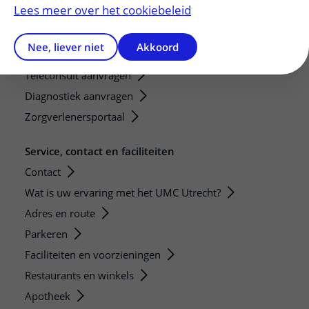
Lees meer over het cookiebeleid
Verwijzers
Nee, liever niet
Akkoord
Mijn patiënt verwijzen
Teleconsult aanvragen
Diagnostiek aanvragen
Zorgverlenersportaal
Service, contact en faciliteiten
Contact
Wat is uw ervaring met het UMC Utrecht?
Adres en route
Parkeren
Faciliteiten en voorzieningen
Restaurants en winkels
Apotheek